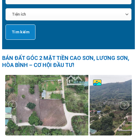
BÁN ĐẤT GÓC 2 MẶT TIỀN CAO SƠN, LƯƠNG SƠN,
HÒA BÌNH – CƠ HỘI ĐẦU TƯ!