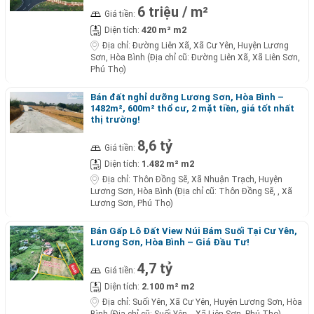
6 triệu / m²
Giá tiền:
420 m² m2
Diện tích:
Địa chỉ:
Đường Liên Xã, Xã Cư Yên, Huyện Lương
Sơn, Hòa Bình (Địa chỉ cũ: Đường Liên Xã, Xã Liên Sơn,
Phú Thọ)
Bán đất nghỉ dưỡng Lương Sơn, Hòa Bình –
1482m², 600m² thổ cư, 2 mặt tiền, giá tốt nhất
thị trường!
8,6 tỷ
Giá tiền:
1.482 m² m2
Diện tích:
Địa chỉ:
Thôn Đồng Sẽ, Xã Nhuận Trạch, Huyện
Lương Sơn, Hòa Bình (Địa chỉ cũ: Thôn Đồng Sẽ, , Xã
Lương Sơn, Phú Thọ)
Bán Gấp Lô Đất View Núi Bám Suối Tại Cư Yên,
Lương Sơn, Hòa Bình – Giá Đầu Tư!
4,7 tỷ
Giá tiền:
2.100 m² m2
Diện tích:
Địa chỉ:
Suối Yên, Xã Cư Yên, Huyện Lương Sơn, Hòa
Bình (Địa chỉ cũ: Suối Yên, , Xã Liên Sơn, Phú Thọ)