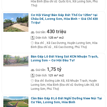
Hòa Bình (Địa chỉ cũ: Quốc lộ 6, Xã Lương Sơn, Phú
Thọ)
Cơ Hội Vàng! Bán Gấp Đất Thổ Cư 125m² tại
Châu Dể, Lương Sơn, Hòa Bình – Giá Chỉ 430
Triệu!
430 triệu
Giá tiền:
125 m² m2
Diện tích:
Địa chỉ:
, Xã Cao Dương, Huyện Lương Sơn, Hòa
Bình (Địa chỉ cũ: , Xã Cao Dương, Phú Thọ)
Bán Gấp Lô Đất Vàng Sát KCN Nhuận Trạch,
Lương Sơn – Cơ Hội Đầu Tư!
1,75 tỷ
Giá tiền:
121 m² m2
Diện tích:
Địa chỉ:
Đường Liên Xã, Xã Nhuận Trạch, Huyện
Lương Sơn, Hòa Bình (Địa chỉ cũ: Đường Liên Xã, Xã
Lương Sơn, Phú Thọ)
Cần Bán Gấp 8 Lô Đất Nghỉ Dưỡng View Núi Tại
Cư Yên, Lương Sơn, Hòa Bình