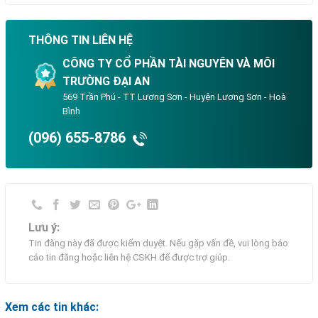
THÔNG TIN LIÊN HỆ
CÔNG TY CỔ PHẦN TÀI NGUYÊN VÀ MÔI
TRƯỜNG ĐẠI AN
569 Trần Phú - TT Lương Sơn - Huyện Lương Sơn - Hoà
Bình
(096) 655-8786
Lưu ý:
Tin đăng này đã được kiểm duyệt. Nếu gặp vấn đề, vui lòng báo
cáo tin đăng hoặc liên hệ CSKH để được trợ giúp.
Xem các tin khác: