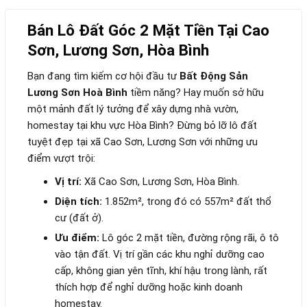
Bán Lô Đất Góc 2 Mặt Tiền Tại Cao
Sơn, Lương Sơn, Hòa Bình
Bạn đang tìm kiếm cơ hội đầu tư
Bất Động Sản
Lương Sơn Hoà Bình
tiềm năng? Hay muốn sở hữu
một mảnh đất lý tưởng để xây dựng nhà vườn,
homestay tại khu vực Hòa Bình? Đừng bỏ lỡ lô đất
tuyệt đẹp tại xã Cao Sơn, Lương Sơn với những ưu
điểm vượt trội:
Vị trí:
Xã Cao Sơn, Lương Sơn, Hòa Bình.
Diện tích:
1.852m², trong đó có 557m² đất thổ
cư (đất ở).
Ưu điểm:
Lô góc 2 mặt tiền, đường rộng rãi, ô tô
vào tận đất. Vị trí gần các khu nghỉ dưỡng cao
cấp, không gian yên tĩnh, khí hậu trong lành, rất
thích hợp để nghỉ dưỡng hoặc kinh doanh
homestay.