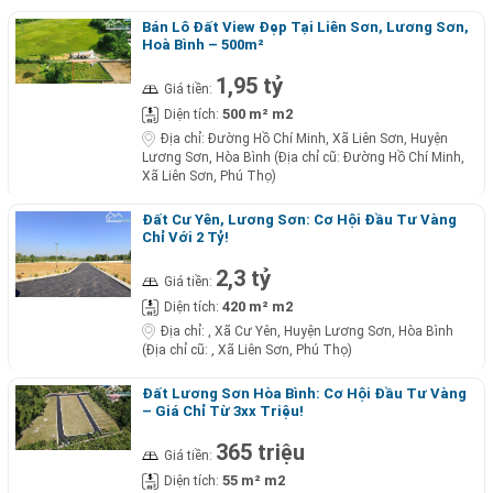
Bán Lô Đất View Đẹp Tại Liên Sơn, Lương Sơn,
Hoà Bình – 500m²
1,95 tỷ
Giá tiền:
500 m² m2
Diện tích:
Địa chỉ:
Đường Hồ Chí Minh, Xã Liên Sơn, Huyện
Lương Sơn, Hòa Bình (Địa chỉ cũ: Đường Hồ Chí Minh,
Xã Liên Sơn, Phú Thọ)
Đất Cư Yên, Lương Sơn: Cơ Hội Đầu Tư Vàng
Chỉ Với 2 Tỷ!
2,3 tỷ
Giá tiền:
420 m² m2
Diện tích:
Địa chỉ:
, Xã Cư Yên, Huyện Lương Sơn, Hòa Bình
(Địa chỉ cũ: , Xã Liên Sơn, Phú Thọ)
Đất Lương Sơn Hòa Bình: Cơ Hội Đầu Tư Vàng
– Giá Chỉ Từ 3xx Triệu!
365 triệu
Giá tiền:
55 m² m2
Diện tích: