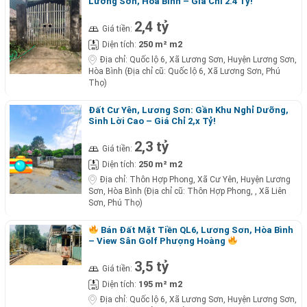
Lương Sơn, Hòa Bình – Giá Chỉ 2.4 Tỷ!
2,4 tỷ
Giá tiền:
250 m² m2
Diện tích:
Địa chỉ:
Quốc lộ 6, Xã Lương Sơn, Huyện Lương Sơn,
Hòa Bình (Địa chỉ cũ: Quốc lộ 6, Xã Lương Sơn, Phú
Thọ)
Đất Cư Yên, Lương Sơn: Gần Khu Nghỉ Dưỡng,
Sinh Lời Cao – Giá Chỉ 2,x Tỷ!
2,3 tỷ
Giá tiền:
250 m² m2
Diện tích:
Địa chỉ:
Thôn Hợp Phong, Xã Cư Yên, Huyện Lương
Sơn, Hòa Bình (Địa chỉ cũ: Thôn Hợp Phong, , Xã Liên
Sơn, Phú Thọ)
Bán Đất Mặt Tiền QL6, Lương Sơn, Hòa Bình
– View Sân Golf Phượng Hoàng
3,5 tỷ
Giá tiền:
195 m² m2
Diện tích:
Địa chỉ:
Quốc lộ 6, Xã Lương Sơn, Huyện Lương Sơn,