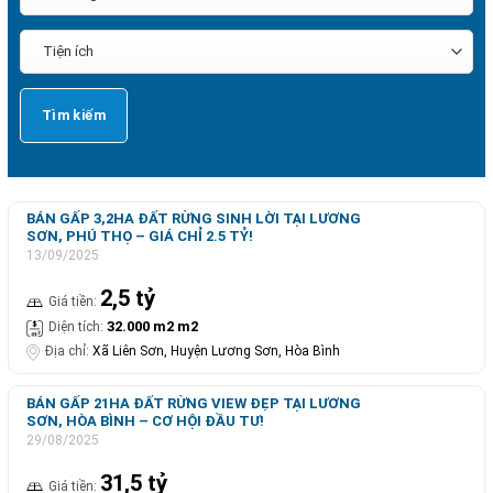
BÁN GẤP 3,2HA ĐẤT RỪNG SINH LỜI TẠI LƯƠNG
SƠN, PHÚ THỌ – GIÁ CHỈ 2.5 TỶ!
13/09/2025
2,5 tỷ
Giá tiền:
32.000 m2 m2
Diện tích:
Địa chỉ:
Xã Liên Sơn, Huyện Lương Sơn, Hòa Bình
BÁN GẤP 21HA ĐẤT RỪNG VIEW ĐẸP TẠI LƯƠNG
SƠN, HÒA BÌNH – CƠ HỘI ĐẦU TƯ!
29/08/2025
31,5 tỷ
Giá tiền: