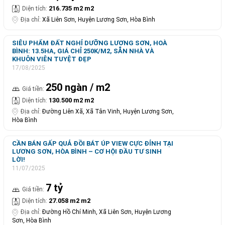
216.735 m2 m2
Diện tích:
Địa chỉ:
Xã Liên Sơn, Huyện Lương Sơn, Hòa Bình
SIÊU PHẨM ĐẤT NGHỈ DƯỠNG LƯƠNG SƠN, HOÀ
BÌNH: 13.5HA, GIÁ CHỈ 250K/M2, SẴN NHÀ VÀ
KHUÔN VIÊN TUYỆT ĐẸP
17/08/2025
250 ngàn / m2
Giá tiền:
130.500 m2 m2
Diện tích:
Địa chỉ:
Đường Liên Xã, Xã Tân Vinh, Huyện Lương Sơn,
Hòa Bình
CẦN BÁN GẤP QUẢ ĐỒI BÁT ÚP VIEW CỰC ĐỈNH TẠI
LƯƠNG SƠN, HÒA BÌNH – CƠ HỘI ĐẦU TƯ SINH
LỜI!
11/07/2025
7 tỷ
Giá tiền:
27.058 m2 m2
Diện tích:
Địa chỉ:
Đường Hồ Chí Minh, Xã Liên Sơn, Huyện Lương
Sơn, Hòa Bình