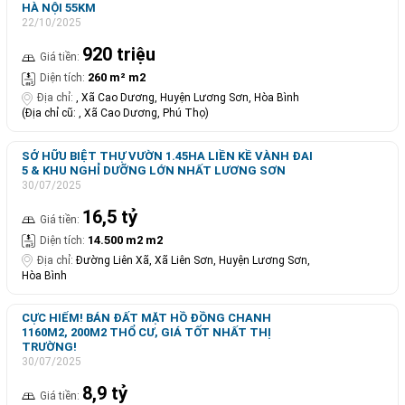
HÀ NỘI 55KM
22/10/2025
920 triệu
Giá tiền:
260 m² m2
Diện tích:
Địa chỉ:
, Xã Cao Dương, Huyện Lương Sơn, Hòa Bình
(Địa chỉ cũ: , Xã Cao Dương, Phú Thọ)
SỞ HỮU BIỆT THỰ VƯỜN 1.45HA LIỀN KỀ VÀNH ĐAI
5 & KHU NGHỈ DƯỠNG LỚN NHẤT LƯƠNG SƠN
30/07/2025
16,5 tỷ
Giá tiền:
14.500 m2 m2
Diện tích:
Địa chỉ:
Đường Liên Xã, Xã Liên Sơn, Huyện Lương Sơn,
Hòa Bình
CỰC HIẾM! BÁN ĐẤT MẶT HỒ ĐỒNG CHANH
1160M2, 200M2 THỔ CƯ, GIÁ TỐT NHẤT THỊ
TRƯỜNG!
30/07/2025
8,9 tỷ
Giá tiền: