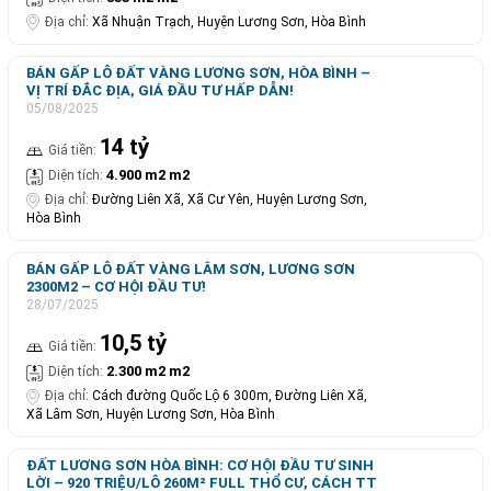
Địa chỉ:
Xã Nhuận Trạch, Huyện Lương Sơn, Hòa Bình
BÁN GẤP LÔ ĐẤT VÀNG LƯƠNG SƠN, HÒA BÌNH –
VỊ TRÍ ĐẮC ĐỊA, GIÁ ĐẦU TƯ HẤP DẪN!
05/08/2025
14 tỷ
Giá tiền:
4.900 m2 m2
Diện tích:
Địa chỉ:
Đường Liên Xã, Xã Cư Yên, Huyện Lương Sơn,
Hòa Bình
BÁN GẤP LÔ ĐẤT VÀNG LÂM SƠN, LƯƠNG SƠN
2300M2 – CƠ HỘI ĐẦU TƯ!
28/07/2025
10,5 tỷ
Giá tiền:
2.300 m2 m2
Diện tích:
Địa chỉ:
Cách đường Quốc Lộ 6 300m, Đường Liên Xã,
Xã Lâm Sơn, Huyện Lương Sơn, Hòa Bình
ĐẤT LƯƠNG SƠN HÒA BÌNH: CƠ HỘI ĐẦU TƯ SINH
LỜI – 920 TRIỆU/LÔ 260M² FULL THỔ CƯ, CÁCH TT