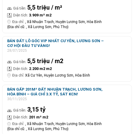
5,5 triệu / m²
Giá tiền:
3.909 m² m2
Diện tích:
Địa chỉ:
, Xã Nhuận Trạch, Huyện Lương Sơn, Hòa Bình
(Địa chỉ cũ: , Xã Lương Sơn, Phú Thọ)
BÁN ĐẤT LÔ GÓC VIP NHẤT CƯ YÊN, LƯƠNG SƠN –
CƠ HỘI ĐẦU TƯ VÀNG!
28/07/2025
5,5 triệu / m2
Giá tiền:
2.200 m2 m2
Diện tích:
Địa chỉ:
Xã Cư Yên, Huyện Lương Sơn, Hòa Bình
BÁN GẤP 201M² ĐẤT NHUẬN TRẠCH, LƯƠNG SƠN,
HÒA BÌNH – GIÁ CHỈ 3.X TỶ, SÁT KCN!
30/11/2025
3,15 tỷ
Giá tiền:
201 m² m2
Diện tích:
Địa chỉ:
, Xã Nhuận Trạch, Huyện Lương Sơn, Hòa Bình
(Địa chỉ cũ: , Xã Lương Sơn, Phú Thọ)