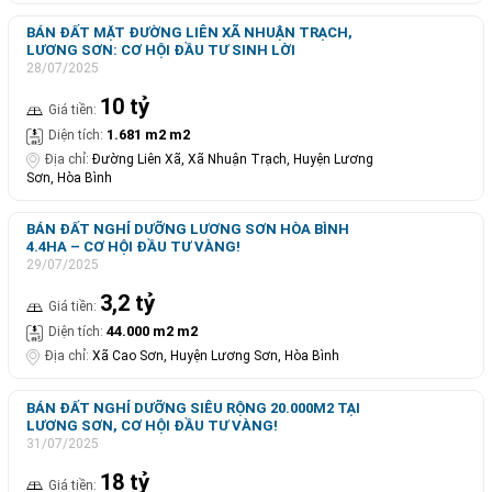
BÁN ĐẤT MẶT ĐƯỜNG LIÊN XÃ NHUẬN TRẠCH,
LƯƠNG SƠN: CƠ HỘI ĐẦU TƯ SINH LỜI
28/07/2025
10 tỷ
Giá tiền:
1.681 m2 m2
Diện tích:
Địa chỉ:
Đường Liên Xã, Xã Nhuận Trạch, Huyện Lương
Sơn, Hòa Bình
BÁN ĐẤT NGHỈ DƯỠNG LƯƠNG SƠN HÒA BÌNH
4.4HA – CƠ HỘI ĐẦU TƯ VÀNG!
29/07/2025
3,2 tỷ
Giá tiền:
44.000 m2 m2
Diện tích:
Địa chỉ:
Xã Cao Sơn, Huyện Lương Sơn, Hòa Bình
BÁN ĐẤT NGHỈ DƯỠNG SIÊU RỘNG 20.000M2 TẠI
LƯƠNG SƠN, CƠ HỘI ĐẦU TƯ VÀNG!
31/07/2025
18 tỷ
Giá tiền: