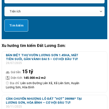
Xu hướng tìm kiếm Đất Lương Sơn:
BÁN BIỆT THỰ VƯỜN LƯƠNG SƠN 1.45HA, MẶT
TIỀN SUỐI, GẦN VÀNH ĐAI 5 – CƠ HỘI ĐẦU TƯ!
28/07/2025
15 tỷ
Giá tiền:
145.000 m2 m2
Diện tích:
Địa chỉ:
Liên sơn Đường Liên Xã, Xã Liên Sơn, Huyện
Lương Sơn, Hòa Bình
CẦN CHUYỂN NHƯỢNG LÔ ĐẤT “HOT” 3909M² TẠI
LƯƠNG SƠN, HÒA BÌNH – CƠ HỘI ĐẦU TƯ!
30/11/2025