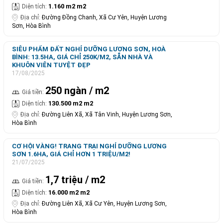
1.160 m2 m2
Diện tích:
Địa chỉ:
Đường Đồng Chanh, Xã Cư Yên, Huyện Lương
Sơn, Hòa Bình
SIÊU PHẨM ĐẤT NGHỈ DƯỠNG LƯƠNG SƠN, HOÀ
BÌNH: 13.5HA, GIÁ CHỈ 250K/M2, SẴN NHÀ VÀ
KHUÔN VIÊN TUYỆT ĐẸP
17/08/2025
250 ngàn / m2
Giá tiền:
130.500 m2 m2
Diện tích:
Địa chỉ:
Đường Liên Xã, Xã Tân Vinh, Huyện Lương Sơn,
Hòa Bình
CƠ HỘI VÀNG! TRANG TRẠI NGHỈ DƯỠNG LƯƠNG
SƠN 1.6HA, GIÁ CHỈ HƠN 1 TRIỆU/M2!
21/07/2025
1,7 triệu / m2
Giá tiền:
16.000 m2 m2
Diện tích:
Địa chỉ:
Đường Liên Xã, Xã Cư Yên, Huyện Lương Sơn,
Hòa Bình