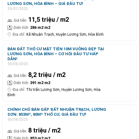
LƯƠNG SƠN, HÒA BÌNH – GIÁ ĐẦU TƯ!
29/07/2025
11,5 triệu / m2
Giá tiền:
286 m2 m2
Diện tích:
Địa chỉ:
Xã Nhuận Trạch, Huyện Lương Sơn, Hòa Bình
BÁN ĐẤT THỔ CƯ MẶT TIỀN 10M VUÔNG ĐẸP TẠI
LƯƠNG SƠN, HÒA BÌNH – CƠ HỘI ĐẦU TƯ HẤP
DẪN!
30/08/2025
8,2 triệu / m2
Giá tiền:
391 m2 m2
Diện tích:
Địa chỉ:
Thị trấn Lương Sơn, Huyện Lương Sơn, Hòa
Bình
CHÍNH CHỦ BÁN GẤP ĐẤT NHUẬN TRẠCH, LƯƠNG
SƠN: 853M², 80M² THỔ CƯ, GIÁ ĐẦU TƯ!
30/08/2025
8 triệu / m2
Giá tiền:
853 m2 m2
Diện tích: