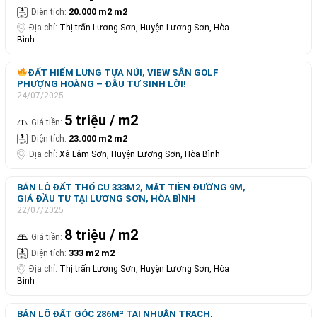
20.000 m2 m2
Diện tích:
Địa chỉ:
Thị trấn Lương Sơn, Huyện Lương Sơn, Hòa
Bình
ĐẤT HIẾM LƯNG TỰA NÚI, VIEW SÂN GOLF
PHƯỢNG HOÀNG – ĐẦU TƯ SINH LỜI!
24/07/2025
5 triệu / m2
Giá tiền:
23.000 m2 m2
Diện tích:
Địa chỉ:
Xã Lâm Sơn, Huyện Lương Sơn, Hòa Bình
BÁN LÔ ĐẤT THỔ CƯ 333M2, MẶT TIỀN ĐƯỜNG 9M,
GIÁ ĐẦU TƯ TẠI LƯƠNG SƠN, HÒA BÌNH
22/07/2025
8 triệu / m2
Giá tiền:
333 m2 m2
Diện tích:
Địa chỉ:
Thị trấn Lương Sơn, Huyện Lương Sơn, Hòa
Bình
BÁN LÔ ĐẤT GÓC 286M² TẠI NHUẬN TRẠCH,