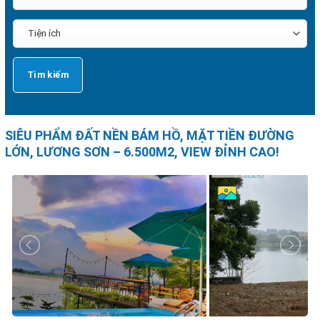
SIÊU PHẨM ĐẤT NỀN BÁM HỒ, MẶT TIỀN ĐƯỜNG
LỚN, LƯƠNG SƠN – 6.500M2, VIEW ĐỈNH CAO!