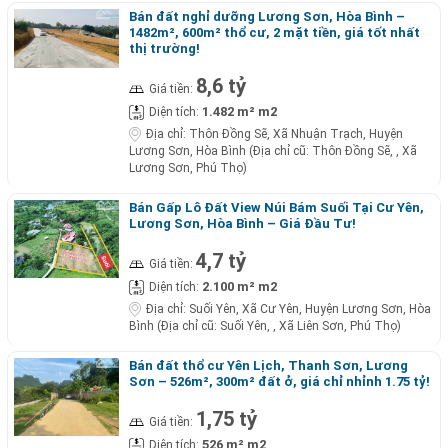
Bán đất nghỉ dưỡng Lương Sơn, Hòa Bình –
1482m², 600m² thổ cư, 2 mặt tiền, giá tốt nhất
thị trường!
8,6 tỷ
Giá tiền:
1.482 m² m2
Diện tích:
Địa chỉ:
Thôn Đồng Sẽ, Xã Nhuận Trạch, Huyện
Lương Sơn, Hòa Bình (Địa chỉ cũ: Thôn Đồng Sẽ, , Xã
Lương Sơn, Phú Thọ)
Bán Gấp Lô Đất View Núi Bám Suối Tại Cư Yên,
Lương Sơn, Hòa Bình – Giá Đầu Tư!
4,7 tỷ
Giá tiền:
2.100 m² m2
Diện tích:
Địa chỉ:
Suối Yên, Xã Cư Yên, Huyện Lương Sơn, Hòa
Bình (Địa chỉ cũ: Suối Yên, , Xã Liên Sơn, Phú Thọ)
Bán đất thổ cư Yên Lịch, Thanh Sơn, Lương
Sơn – 526m², 300m² đất ở, giá chỉ nhỉnh 1.75 tỷ!
1,75 tỷ
Giá tiền:
526 m² m2
Diện tích: