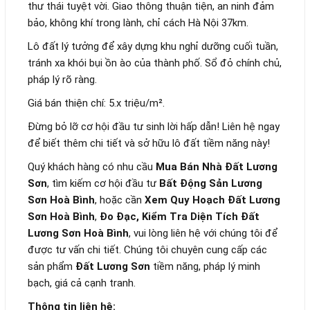
thư thái tuyệt vời. Giao thông thuận tiện, an ninh đảm
bảo, không khí trong lành, chỉ cách Hà Nội 37km.
Lô đất lý tưởng để xây dựng khu nghỉ dưỡng cuối tuần,
tránh xa khói bụi ồn ào của thành phố. Sổ đỏ chính chủ,
pháp lý rõ ràng.
Giá bán thiện chí: 5.x triệu/m².
Đừng bỏ lỡ cơ hội đầu tư sinh lời hấp dẫn! Liên hệ ngay
để biết thêm chi tiết và sở hữu lô đất tiềm năng này!
Quý khách hàng có nhu cầu
Mua Bán Nhà Đất Lương
Sơn
, tìm kiếm cơ hội đầu tư
Bất Động Sản Lương
Sơn Hoà Bình
, hoặc cần
Xem Quy Hoạch Đất Lương
Sơn Hoà Bình
,
Đo Đạc, Kiểm Tra Diện Tích Đất
Lương Sơn Hoà Bình
, vui lòng liên hệ với chúng tôi để
được tư vấn chi tiết. Chúng tôi chuyên cung cấp các
sản phẩm
Đất Lương Sơn
tiềm năng, pháp lý minh
bạch, giá cả cạnh tranh.
Thông tin liên hệ: