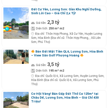
Đất Cư Yên, Lương Sơn: Gần Khu Nghỉ Dưỡng,
Sinh Lời Cao – Giá Chỉ 2,x Tỷ!
2,3 tỷ
Giá tiền:
250 m² m2
Diện tích:
Địa chỉ:
Thôn Hợp Phong, Xã Cư Yên, Huyện Lương
Sơn, Hòa Bình (Địa chỉ cũ: Thôn Hợp Phong, , Xã Liên
Sơn, Phú Thọ)
Bán Đất Mặt Tiền QL6, Lương Sơn, Hòa Bình
– View Sân Golf Phượng Hoàng
3,5 tỷ
Giá tiền:
195 m² m2
Diện tích:
Địa chỉ:
Quốc lộ 6, Xã Lương Sơn, Huyện Lương Sơn,
Hòa Bình (Địa chỉ cũ: Quốc lộ 6, Xã Lương Sơn, Phú
Thọ)
Cơ Hội Vàng! Bán Gấp Đất Thổ Cư 125m² tại
Châu Dể, Lương Sơn, Hòa Bình – Giá Chỉ 430
Triệu!