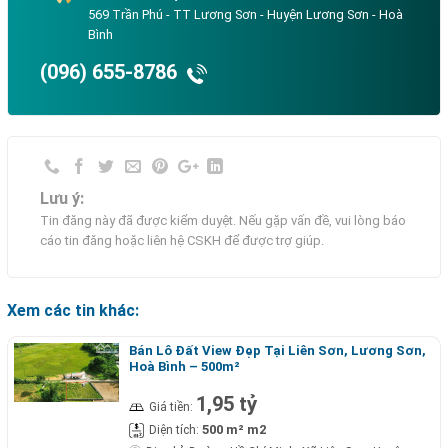
569 Trần Phú - TT Lương Sơn - Huyện Lương Sơn - Hoà
Bình
(096) 655-8786
Lưu ý:
Tin đăng này đã được kiểm duyệt. Nếu gặp vấn đề, vui lòng báo
cáo tin đăng hoặc liên hệ CSKH để được trợ giúp.
Xem các tin khác:
Bán Lô Đất View Đẹp Tại Liên Sơn, Lương Sơn,
Hoà Bình – 500m²
1,95 tỷ
Giá tiền:
500 m² m2
Diện tích: