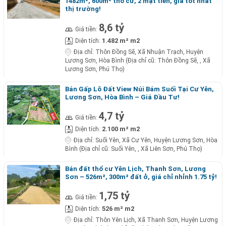
1482m², 600m² thổ cư, 2 mặt tiền, giá tốt nhất
thị trường!
8,6 tỷ
Giá tiền:
1.482 m² m2
Diện tích:
Địa chỉ:
Thôn Đồng Sẽ, Xã Nhuận Trạch, Huyện
Lương Sơn, Hòa Bình (Địa chỉ cũ: Thôn Đồng Sẽ, , Xã
Lương Sơn, Phú Thọ)
Bán Gấp Lô Đất View Núi Bám Suối Tại Cư Yên,
Lương Sơn, Hòa Bình – Giá Đầu Tư!
4,7 tỷ
Giá tiền:
2.100 m² m2
Diện tích:
Địa chỉ:
Suối Yên, Xã Cư Yên, Huyện Lương Sơn, Hòa
Bình (Địa chỉ cũ: Suối Yên, , Xã Liên Sơn, Phú Thọ)
Bán đất thổ cư Yên Lịch, Thanh Sơn, Lương
Sơn – 526m², 300m² đất ở, giá chỉ nhỉnh 1.75 tỷ!
1,75 tỷ
Giá tiền:
526 m² m2
Diện tích:
Địa chỉ:
Thôn Yên Lịch, Xã Thanh Sơn, Huyện Lương