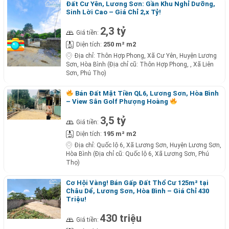
Đất Cư Yên, Lương Sơn: Gần Khu Nghỉ Dưỡng,
Sinh Lời Cao – Giá Chỉ 2,x Tỷ!
2,3 tỷ
Giá tiền:
250 m² m2
Diện tích:
Địa chỉ:
Thôn Hợp Phong, Xã Cư Yên, Huyện Lương
Sơn, Hòa Bình (Địa chỉ cũ: Thôn Hợp Phong, , Xã Liên
Sơn, Phú Thọ)
Bán Đất Mặt Tiền QL6, Lương Sơn, Hòa Bình
– View Sân Golf Phượng Hoàng
3,5 tỷ
Giá tiền:
195 m² m2
Diện tích:
Địa chỉ:
Quốc lộ 6, Xã Lương Sơn, Huyện Lương Sơn,
Hòa Bình (Địa chỉ cũ: Quốc lộ 6, Xã Lương Sơn, Phú
Thọ)
Cơ Hội Vàng! Bán Gấp Đất Thổ Cư 125m² tại
Châu Dể, Lương Sơn, Hòa Bình – Giá Chỉ 430
Triệu!
430 triệu
Giá tiền: