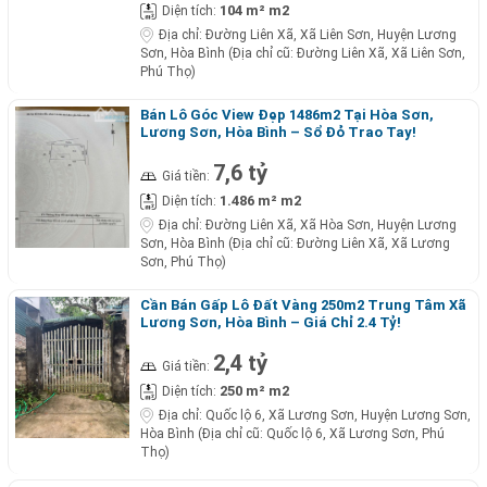
104 m² m2
Diện tích:
Địa chỉ:
Đường Liên Xã, Xã Liên Sơn, Huyện Lương
Sơn, Hòa Bình (Địa chỉ cũ: Đường Liên Xã, Xã Liên Sơn,
Phú Thọ)
Bán Lô Góc View Đẹp 1486m2 Tại Hòa Sơn,
Lương Sơn, Hòa Bình – Sổ Đỏ Trao Tay!
7,6 tỷ
Giá tiền:
1.486 m² m2
Diện tích:
Địa chỉ:
Đường Liên Xã, Xã Hòa Sơn, Huyện Lương
Sơn, Hòa Bình (Địa chỉ cũ: Đường Liên Xã, Xã Lương
Sơn, Phú Thọ)
Cần Bán Gấp Lô Đất Vàng 250m2 Trung Tâm Xã
Lương Sơn, Hòa Bình – Giá Chỉ 2.4 Tỷ!
2,4 tỷ
Giá tiền:
250 m² m2
Diện tích:
Địa chỉ:
Quốc lộ 6, Xã Lương Sơn, Huyện Lương Sơn,
Hòa Bình (Địa chỉ cũ: Quốc lộ 6, Xã Lương Sơn, Phú
Thọ)