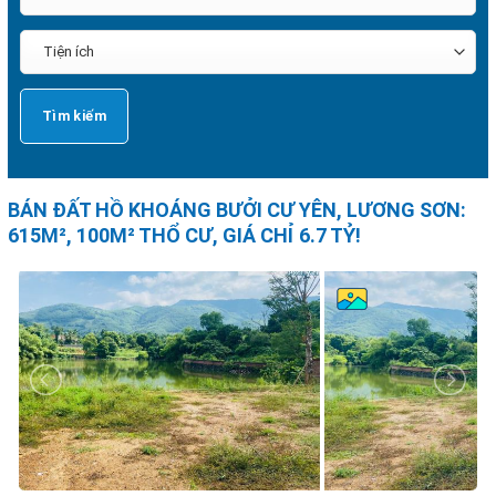
BÁN ĐẤT HỒ KHOÁNG BƯỞI CƯ YÊN, LƯƠNG SƠN:
615M², 100M² THỔ CƯ, GIÁ CHỈ 6.7 TỶ!