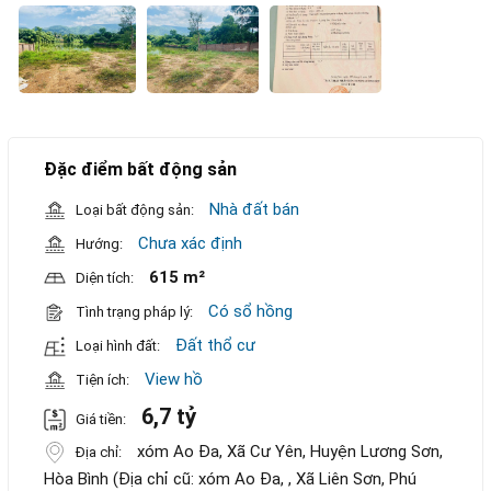
Đặc điểm bất động sản
Nhà đất bán
Loại bất động sản:
Chưa xác định
Hướng:
615 m²
Diện tích:
Có sổ hồng
Tình trạng pháp lý:
Đất thổ cư
Loại hình đất:
View hồ
Tiện ích:
6,7 tỷ
Giá tiền:
xóm Ao Đa, Xã Cư Yên, Huyện Lương Sơn,
Địa chỉ:
Hòa Bình (Địa chỉ cũ: xóm Ao Đa, , Xã Liên Sơn, Phú