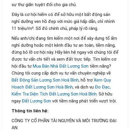
sự thư giãn tuyệt đối cho gia chủ.
Đây là cơ hội hiếm có để sở hữu một bất động sản
nghỉ dưỡng ven hồ đẹp với mức giá hấp dẫn, chỉ nhỉnh
11 triệu/m². Sổ đỏ chính chủ, pháp lý rõ ràng.
Nếu anh/chị đang tìm kiếm một nơi để xây dựng tổ ấm
nghỉ dưỡng hoặc một kênh đầu tư an toàn, tiềm năng,
đừng bỏ lỡ cơ hội này. Hãy liên hệ ngay với chúng tôi để
được tư vấn chi tiết và xem đất trực tiếp. Tìm kiếm cơ
hội đầu tư
Mua Bán Nhà Đất Lương Sơn
tiềm năng?
Chúng tôi cung cấp dịch vụ tư vấn chuyên nghiệp về
Bất Động Sản Lương Sơn Hoà Bình
, hỗ trợ
Xem Quy
Hoạch Đất Lương Sơn Hoà Bình
, và dịch vụ
Đo Đạc,
Kiểm Tra Diện Tích Đất Lương Sơn Hoà Bình
. Sở hữu
ngay
Đất Lương Sơn
với tiềm năng phát triển vượt trội.
Thông tin liên hệ:
CÔNG TY CỔ PHẦN TÀI NGUYÊN VÀ MÔI TRƯỜNG ĐẠI
AN