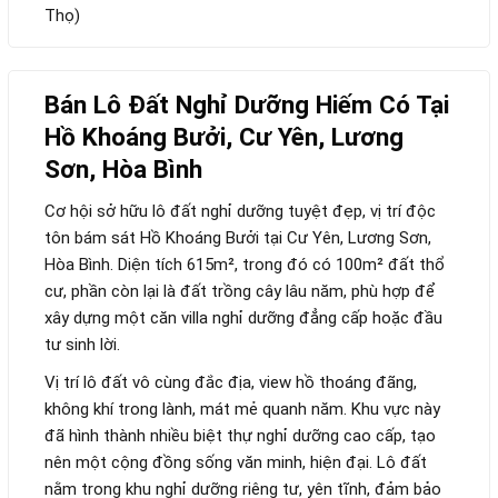
Thọ)
Bán Lô Đất Nghỉ Dưỡng Hiếm Có Tại
Hồ Khoáng Bưởi, Cư Yên, Lương
Sơn, Hòa Bình
Cơ hội sở hữu lô đất nghỉ dưỡng tuyệt đẹp, vị trí độc
tôn bám sát Hồ Khoáng Bưởi tại Cư Yên, Lương Sơn,
Hòa Bình. Diện tích 615m², trong đó có 100m² đất thổ
cư, phần còn lại là đất trồng cây lâu năm, phù hợp để
xây dựng một căn villa nghỉ dưỡng đẳng cấp hoặc đầu
tư sinh lời.
Vị trí lô đất vô cùng đắc địa, view hồ thoáng đãng,
không khí trong lành, mát mẻ quanh năm. Khu vực này
đã hình thành nhiều biệt thự nghỉ dưỡng cao cấp, tạo
nên một cộng đồng sống văn minh, hiện đại. Lô đất
nằm trong khu nghỉ dưỡng riêng tư, yên tĩnh, đảm bảo