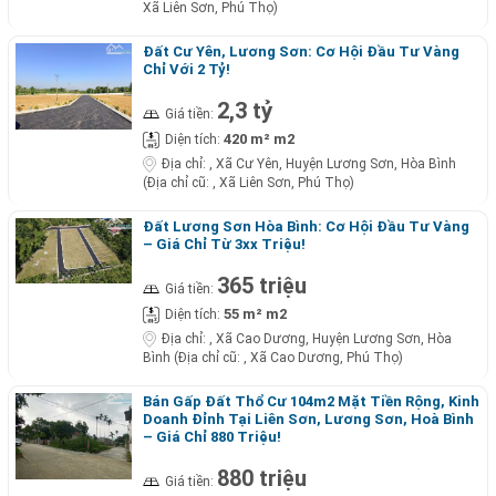
Xã Liên Sơn, Phú Thọ)
Đất Cư Yên, Lương Sơn: Cơ Hội Đầu Tư Vàng
Chỉ Với 2 Tỷ!
2,3 tỷ
Giá tiền:
420 m² m2
Diện tích:
Địa chỉ:
, Xã Cư Yên, Huyện Lương Sơn, Hòa Bình
(Địa chỉ cũ: , Xã Liên Sơn, Phú Thọ)
Đất Lương Sơn Hòa Bình: Cơ Hội Đầu Tư Vàng
– Giá Chỉ Từ 3xx Triệu!
365 triệu
Giá tiền:
55 m² m2
Diện tích:
Địa chỉ:
, Xã Cao Dương, Huyện Lương Sơn, Hòa
Bình (Địa chỉ cũ: , Xã Cao Dương, Phú Thọ)
Bán Gấp Đất Thổ Cư 104m2 Mặt Tiền Rộng, Kinh
Doanh Đỉnh Tại Liên Sơn, Lương Sơn, Hoà Bình
– Giá Chỉ 880 Triệu!
880 triệu
Giá tiền: