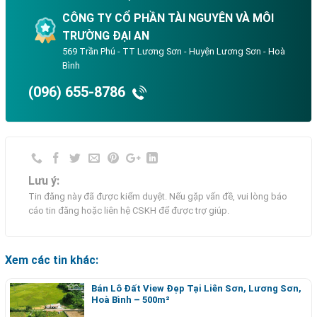
CÔNG TY CỔ PHẦN TÀI NGUYÊN VÀ MÔI
TRƯỜNG ĐẠI AN
569 Trần Phú - TT Lương Sơn - Huyện Lương Sơn - Hoà
Bình
(096) 655-8786
Lưu ý:
Tin đăng này đã được kiểm duyệt. Nếu gặp vấn đề, vui lòng báo
cáo tin đăng hoặc liên hệ CSKH để được trợ giúp.
Xem các tin khác:
Bán Lô Đất View Đẹp Tại Liên Sơn, Lương Sơn,
Hoà Bình – 500m²