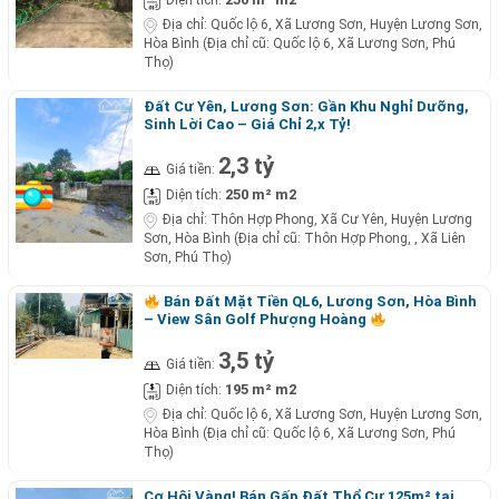
Diện tích:
Địa chỉ:
Quốc lộ 6, Xã Lương Sơn, Huyện Lương Sơn,
Hòa Bình (Địa chỉ cũ: Quốc lộ 6, Xã Lương Sơn, Phú
Thọ)
Đất Cư Yên, Lương Sơn: Gần Khu Nghỉ Dưỡng,
Sinh Lời Cao – Giá Chỉ 2,x Tỷ!
2,3 tỷ
Giá tiền:
250 m² m2
Diện tích:
Địa chỉ:
Thôn Hợp Phong, Xã Cư Yên, Huyện Lương
Sơn, Hòa Bình (Địa chỉ cũ: Thôn Hợp Phong, , Xã Liên
Sơn, Phú Thọ)
Bán Đất Mặt Tiền QL6, Lương Sơn, Hòa Bình
– View Sân Golf Phượng Hoàng
3,5 tỷ
Giá tiền:
195 m² m2
Diện tích:
Địa chỉ:
Quốc lộ 6, Xã Lương Sơn, Huyện Lương Sơn,
Hòa Bình (Địa chỉ cũ: Quốc lộ 6, Xã Lương Sơn, Phú
Thọ)
Cơ Hội Vàng! Bán Gấp Đất Thổ Cư 125m² tại