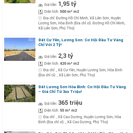
1,95 tỷ
Giá tiền:
500 m² m2
Diện tích:
Địa chỉ:
Đường Hồ Chí Minh, Xã Liên Sơn, Huyện
Lương Sơn, Hòa Bình (Địa chỉ cũ: Đường Hồ Chí Minh,
Xã Liên Sơn, Phú Thọ)
Đất Cư Yên, Lương Sơn: Cơ Hội Đầu Tư Vàng
Chỉ Với 2 Tỷ!
2,3 tỷ
Giá tiền:
420 m² m2
Diện tích:
Địa chỉ:
, Xã Cư Yên, Huyện Lương Sơn, Hòa Bình
(Địa chỉ cũ: , Xã Liên Sơn, Phú Thọ)
Đất Lương Sơn Hòa Bình: Cơ Hội Đầu Tư Vàng
– Giá Chỉ Từ 3xx Triệu!
365 triệu
Giá tiền:
55 m² m2
Diện tích:
Địa chỉ:
, Xã Cao Dương, Huyện Lương Sơn, Hòa
Bình (Địa chỉ cũ: , Xã Cao Dương, Phú Thọ)