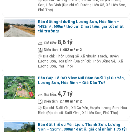
Địa chỉ:
Đường Liên Xã, Xã Cư Yên, Huyện Lương
Sơn, Hòa Bình (Địa chỉ cũ: Đường Liên Xã, Xã Liên Sơn,
Phú Thọ)
Bán đất nghỉ dưỡng Lương Sơn, Hòa Bình –
1482m², 600m² thổ cư, 2 mặt tiền, giá tốt nhất
thị trường!
8,6 tỷ
Giá tiền:
1.482 m² m2
Diện tích:
Địa chỉ:
Thôn Đồng Sẽ, Xã Nhuận Trạch, Huyện
Lương Sơn, Hòa Bình (Địa chỉ cũ: Thôn Đồng Sẽ, , Xã
Lương Sơn, Phú Thọ)
Bán Gấp Lô Đất View Núi Bám Suối Tại Cư Yên,
Lương Sơn, Hòa Bình – Giá Đầu Tư!
4,7 tỷ
Giá tiền:
2.100 m² m2
Diện tích:
Địa chỉ:
Suối Yên, Xã Cư Yên, Huyện Lương Sơn, Hòa
Bình (Địa chỉ cũ: Suối Yên, , Xã Liên Sơn, Phú Thọ)
Bán đất thổ cư Yên Lịch, Thanh Sơn, Lương
Sơn – 526m², 300m² đất ở, giá chỉ nhỉnh 1.75 tỷ!