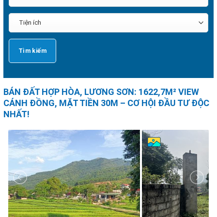
BÁN ĐẤT HỢP HÒA, LƯƠNG SƠN: 1622,7M² VIEW
CÁNH ĐỒNG, MẶT TIỀN 30M – CƠ HỘI ĐẦU TƯ ĐỘC
NHẤT!