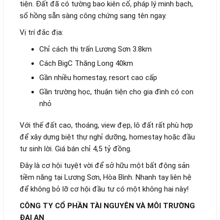
tiện. Đất đã có tường bao kiên cố, pháp lý minh bạch,
sổ hồng sẵn sàng công chứng sang tên ngay.
Vị trí đắc địa:
Chỉ cách thị trấn Lương Sơn 3.8km
Cách BigC Thăng Long 40km
Gần nhiều homestay, resort cao cấp
Gần trường học, thuận tiện cho gia đình có con
nhỏ
Với thế đất cao, thoáng, view đẹp, lô đất rất phù hợp
để xây dựng biệt thự nghỉ dưỡng, homestay hoặc đầu
tư sinh lời. Giá bán chỉ 4,5 tỷ đồng.
Đây là cơ hội tuyệt vời để sở hữu một bất động sản
tiềm năng tại Lương Sơn, Hòa Bình. Nhanh tay liên hệ
để không bỏ lỡ cơ hội đầu tư có một không hai này!
CÔNG TY CỔ PHẦN TÀI NGUYÊN VÀ MÔI TRƯỜNG
ĐẠI AN