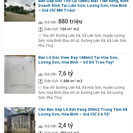
Bán Gấp Đất Thổ Cư 104m2 Mặt Tiền Rộng, Kinh
Doanh Đỉnh Tại Liên Sơn, Lương Sơn, Hoà Bình
– Giá Chỉ 880 Triệu!
880 triệu
Giá tiền:
104 m² m2
Diện tích:
Địa chỉ:
Đường Liên Xã, Xã Liên Sơn, Huyện Lương
Sơn, Hòa Bình (Địa chỉ cũ: Đường Liên Xã, Xã Liên Sơn,
Phú Thọ)
Bán Lô Góc View Đẹp 1486m2 Tại Hòa Sơn,
Lương Sơn, Hòa Bình – Sổ Đỏ Trao Tay!
7,6 tỷ
Giá tiền:
1.486 m² m2
Diện tích:
Địa chỉ:
Đường Liên Xã, Xã Hòa Sơn, Huyện Lương
Sơn, Hòa Bình (Địa chỉ cũ: Đường Liên Xã, Xã Lương
Sơn, Phú Thọ)
Cần Bán Gấp Lô Đất Vàng 250m2 Trung Tâm Xã
Lương Sơn, Hòa Bình – Giá Chỉ 2.4 Tỷ!
2,4 tỷ
Giá tiền:
250 m² m2