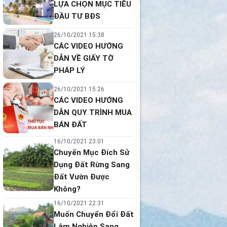
LỰA CHỌN MỤC TIÊU
ĐẦU TƯ BĐS
26/10/2021 15:38
CÁC VIDEO HƯỚNG
DẪN VỀ GIẤY TỜ
PHÁP LÝ
26/10/2021 15:26
CÁC VIDEO HƯỚNG
DẪN QUY TRÌNH MUA
BÁN ĐẤT
16/10/2021 23:01
Chuyển Mục Đích Sử
Dụng Đất Rừng Sang
Đất Vườn Được
Không?
16/10/2021 22:31
Muốn Chuyển Đổi Đất
Lâm Nghiệp Sang