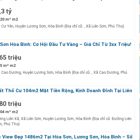
,3 tỷ
20 m² m2
ã Cư Yên, Huyện Lương Sơn, Hòa Bình (Địa chỉ cũ: , Xã Liên Sơn, Phú Thọ)
Sơn Hòa Bình: Cơ Hội Đầu Tư Vàng – Giá Chỉ Từ 3xx Triệu!
65 triệu
5 m² m2
ã Cao Dương, Huyện Lương Sơn, Hòa Bình (Địa chỉ cũ: , Xã Cao Dương, Phú
t Thổ Cư 104m2 Mặt Tiền Rộng, Kinh Doanh Đỉnh Tại Liên
 Sơn, Hoà Bình – Giá Chỉ 880 Triệu!
80 triệu
04 m² m2
ng Liên Xã, Xã Liên Sơn, Huyện Lương Sơn, Hòa Bình (Địa chỉ cũ: Đường Liên
n, Phú Thọ)
 View Đẹp 1486m2 Tại Hòa Sơn, Lương Sơn, Hòa Bình – Sổ