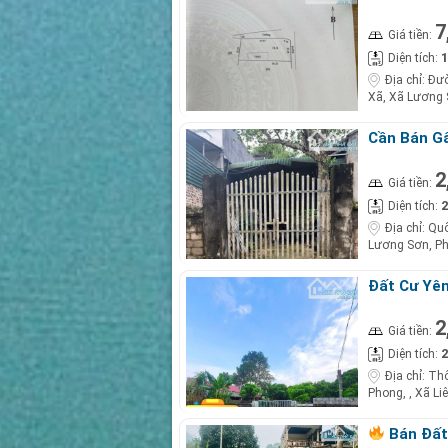
Đỏ Trao Ta
7
Giá tiền:
1
Diện tích:
Địa chỉ:
Đườ
Xã, Xã Lương 
Cần Bán G
– Giá Chỉ 2
2
Giá tiền:
2
Diện tích:
Địa chỉ:
Quố
Lương Sơn, P
Đất Cư Yên
2,x Tỷ!
2
Giá tiền:
2
Diện tích:
Địa chỉ:
Thô
Phong, , Xã Li
Bán Đất 