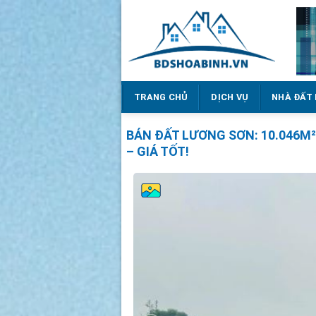
Bỏ
qua
nội
dung
TRANG CHỦ
DỊCH VỤ
NHÀ ĐẤT
BÁN ĐẤT LƯƠNG SƠN: 10.046M² 
– GIÁ TỐT!