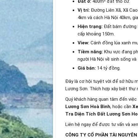
Đất ở:
400m² đất thổ cư.
Vị trí:
Đường Liên Xã, Xã Cao 
4km và cách Hà Nội 40km, gia
Hiện trạng:
Đất bám đường bê
cấp khoảng 150m.
View:
Cánh đồng lúa xanh mướ
Tiềm năng:
Khu vực đang phá
người Hà Nội về sinh sống và
Giá bán:
14 tỷ đồng.
Đây là cơ hội tuyệt vời để sở hữu mộ
Lương Sơn. Thích hợp xây biệt thự 
Quý khách hàng quan tâm đến việc
Lương Sơn Hoà Bình
, hoặc cần
Xe
Tra Diện Tích Đất Lương Sơn Ho
Liên hệ ngay để được tư vấn và xem
CÔNG TY CỔ PHẦN TÀI NGUYÊN