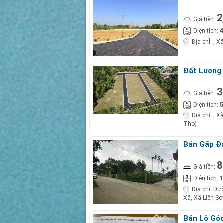
2
Giá tiền:
4
Diện tích:
Địa chỉ:
, X
Đất Lương 
3
Giá tiền:
5
Diện tích:
Địa chỉ:
, X
Thọ)
Bán Gấp Đấ
Sơn, Lương
8
Giá tiền:
1
Diện tích:
Địa chỉ:
Đườ
Xã, Xã Liên Sơ
Bán Lô Góc