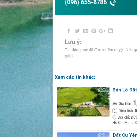
(096) 655-8786
Lưu ý:
Tin đăng này đã được kiểm duyệt. Nếu gặ
giúp.
Xem các tin khác:
Bán Lô Đất
1
Giá tiền:
5
Diện tích:
Địa chỉ:
Đườ
Hồ Chí Minh, X
Đất Cư Yên