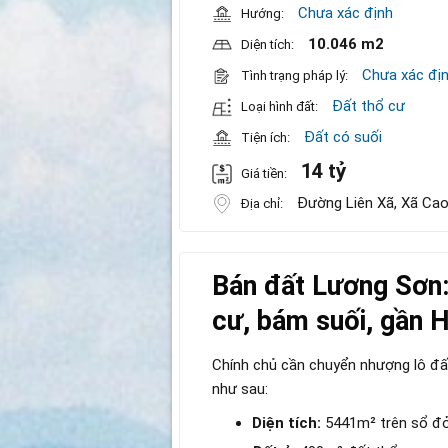
Chưa xác định
Hướng:
10.046 m2
Diện tích:
Chưa xác đị
Tình trạng pháp lý:
Đất thổ cư
Loại hình đất:
Đất có suối
Tiện ích:
14 tỷ
Giá tiền:
Đường Liên Xã, Xã Cao
Địa chỉ:
Bán đất Lương Sơn
cư, bám suối, gần H
Chính chủ cần chuyển nhượng lô đất 
như sau:
Diện tích:
5441m² trên sổ đỏ,