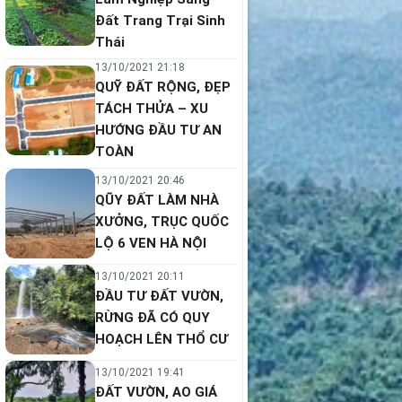
Đất Trang Trại Sinh
Thái
13/10/2021 21:18
QUỸ ĐẤT RỘNG, ĐẸP
TÁCH THỬA – XU
HƯỚNG ĐẦU TƯ AN
TOÀN
13/10/2021 20:46
QŨY ĐẤT LÀM NHÀ
XƯỞNG, TRỤC QUỐC
LỘ 6 VEN HÀ NỘI
13/10/2021 20:11
ĐẦU TƯ ĐẤT VƯỜN,
RỪNG ĐÃ CÓ QUY
HOẠCH LÊN THỔ CƯ
13/10/2021 19:41
ĐẤT VƯỜN, AO GIÁ