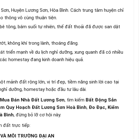
Sơn, Huyện Lương Sơn, Hòa Bình. Cách trung tâm huyện chỉ
o thông vô cùng thuận tiện.
 tông, bám suối tự nhiên, thế đất thoải đã được san dật
t, không khí trong lành, thoáng đãng.
t triển mạnh về du lịch nghỉ dưỡng, xung quanh đã có nhiều
 các homestay đang kinh doanh hiệu quả.
t mảnh đất rộng lớn, vị trí đẹp, tiềm năng sinh lời cao tại
nghỉ dưỡng, homestay hoặc đầu tư lâu dài.
Mua Bán Nhà Đất Lương Sơn
, tìm kiếm
Bất Động Sản
m Quy Hoạch Đất Lương Sơn Hoà Bình
,
Đo Đạc, Kiểm
à Bình
, đừng bỏ lỡ cơ hội này.
 đất trực tiếp:
 VÀ MÔI TRƯỜNG ĐẠI AN