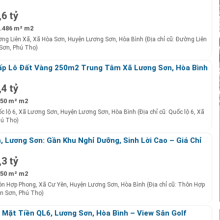
y!
,6 tỷ
.486 m² m2
ng Liên Xã, Xã Hòa Sơn, Huyện Lương Sơn, Hòa Bình (Địa chỉ cũ: Đường Liên
Sơn, Phú Thọ)
ấp Lô Đất Vàng 250m2 Trung Tâm Xã Lương Sơn, Hòa Bình
.4 Tỷ!
,4 tỷ
50 m² m2
c lộ 6, Xã Lương Sơn, Huyện Lương Sơn, Hòa Bình (Địa chỉ cũ: Quốc lộ 6, Xã
hú Thọ)
, Lương Sơn: Gần Khu Nghỉ Dưỡng, Sinh Lời Cao – Giá Chỉ
,3 tỷ
50 m² m2
n Hợp Phong, Xã Cư Yên, Huyện Lương Sơn, Hòa Bình (Địa chỉ cũ: Thôn Hợp
ên Sơn, Phú Thọ)
Mặt Tiền QL6, Lương Sơn, Hòa Bình – View Sân Golf