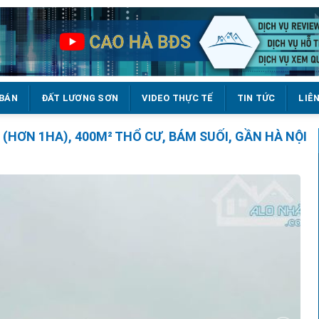
 BÁN
ĐẤT LƯƠNG SƠN
VIDEO THỰC TẾ
TIN TỨC
LIÊ
(HƠN 1HA), 400M² THỔ CƯ, BÁM SUỐI, GẦN HÀ NỘI