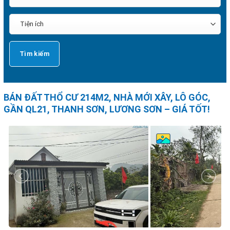
BÁN ĐẤT THỔ CƯ 214M2, NHÀ MỚI XÂY, LÔ GÓC,
GẦN QL21, THANH SƠN, LƯƠNG SƠN – GIÁ TỐT!