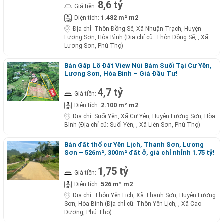
8,6 tỷ
Giá tiền:
1.482 m² m2
Diện tích:
Địa chỉ:
Thôn Đồng Sẽ, Xã Nhuận Trạch, Huyện
Lương Sơn, Hòa Bình (Địa chỉ cũ: Thôn Đồng Sẽ, , Xã
Lương Sơn, Phú Thọ)
Bán Gấp Lô Đất View Núi Bám Suối Tại Cư Yên,
Lương Sơn, Hòa Bình – Giá Đầu Tư!
4,7 tỷ
Giá tiền:
2.100 m² m2
Diện tích:
Địa chỉ:
Suối Yên, Xã Cư Yên, Huyện Lương Sơn, Hòa
Bình (Địa chỉ cũ: Suối Yên, , Xã Liên Sơn, Phú Thọ)
Bán đất thổ cư Yên Lịch, Thanh Sơn, Lương
Sơn – 526m², 300m² đất ở, giá chỉ nhỉnh 1.75 tỷ!
1,75 tỷ
Giá tiền:
526 m² m2
Diện tích:
Địa chỉ:
Thôn Yên Lịch, Xã Thanh Sơn, Huyện Lương
Sơn, Hòa Bình (Địa chỉ cũ: Thôn Yên Lịch, , Xã Cao
Dương, Phú Thọ)