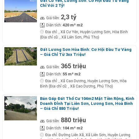
Đất Cư Yên, Lương Sơn: Cơ Hội Đầu Tư Vàng
Chỉ Với 2 Tỷ!
2,3 tỷ
Giá tiền:
420 m² m2
Diện tích:
Địa chỉ:
, Xã Cư Yên, Huyện Lương Sơn, Hòa Bình
(Địa chỉ cũ: , Xã Liên Sơn, Phú Thọ)
Đất Lương Sơn Hòa Bình: Cơ Hội Đầu Tư Vàng
– Giá Chỉ Từ 3xx Triệu!
365 triệu
Giá tiền:
55 m² m2
Diện tích:
Địa chỉ:
, Xã Cao Dương, Huyện Lương Sơn, Hòa
Bình (Địa chỉ cũ: , Xã Cao Dương, Phú Thọ)
Bán Gấp Đất Thổ Cư 104m2 Mặt Tiền Rộng, Kinh
Doanh Đỉnh Tại Liên Sơn, Lương Sơn, Hoà Bình
– Giá Chỉ 880 Triệu!
880 triệu
Giá tiền:
104 m² m2
Diện tích:
Địa chỉ:
Đường Liên Xã, Xã Liên Sơn, Huyện Lương