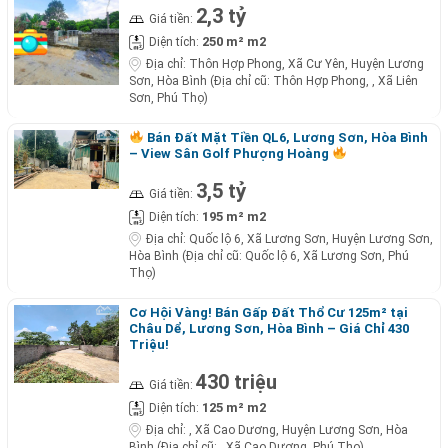
2,3 tỷ
Giá tiền:
250 m² m2
Diện tích:
Địa chỉ:
Thôn Hợp Phong, Xã Cư Yên, Huyện Lương
Sơn, Hòa Bình (Địa chỉ cũ: Thôn Hợp Phong, , Xã Liên
Sơn, Phú Thọ)
Bán Đất Mặt Tiền QL6, Lương Sơn, Hòa Bình
– View Sân Golf Phượng Hoàng
3,5 tỷ
Giá tiền:
195 m² m2
Diện tích:
Địa chỉ:
Quốc lộ 6, Xã Lương Sơn, Huyện Lương Sơn,
Hòa Bình (Địa chỉ cũ: Quốc lộ 6, Xã Lương Sơn, Phú
Thọ)
Cơ Hội Vàng! Bán Gấp Đất Thổ Cư 125m² tại
Châu Dể, Lương Sơn, Hòa Bình – Giá Chỉ 430
Triệu!
430 triệu
Giá tiền:
125 m² m2
Diện tích:
Địa chỉ:
, Xã Cao Dương, Huyện Lương Sơn, Hòa
Bình (Địa chỉ cũ: , Xã Cao Dương, Phú Thọ)