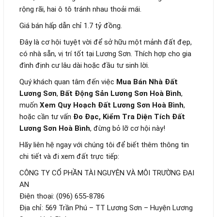
rộng rãi, hai ô tô tránh nhau thoải mái.
Giá bán hấp dẫn chỉ 1.7 tỷ đồng.
Đây là cơ hội tuyệt vời để sở hữu một mảnh đất đẹp,
có nhà sẵn, vị trí tốt tại Lương Sơn. Thích hợp cho gia
đình định cư lâu dài hoặc đầu tư sinh lời.
Quý khách quan tâm đến việc
Mua Bán Nhà Đất
Lương Sơn
,
Bất Động Sản Lương Sơn Hoà Bình
,
muốn
Xem Quy Hoạch Đất Lương Sơn Hoà Bình
,
hoặc cần tư vấn
Đo Đạc, Kiểm Tra Diện Tích Đất
Lương Sơn Hoà Bình
, đừng bỏ lỡ cơ hội này!
Hãy liên hệ ngay với chúng tôi để biết thêm thông tin
chi tiết và đi xem đất trực tiếp:
CÔNG TY CỔ PHẦN TÀI NGUYÊN VÀ MÔI TRƯỜNG ĐẠI
AN
Điện thoại: (096) 655-8786
Địa chỉ: 569 Trần Phú – TT Lương Sơn – Huyện Lương