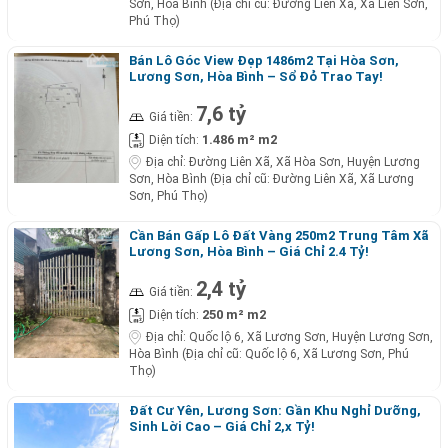
Sơn, Hòa Bình (Địa chỉ cũ: Đường Liên Xã, Xã Liên Sơn,
Phú Thọ)
Bán Lô Góc View Đẹp 1486m2 Tại Hòa Sơn,
Lương Sơn, Hòa Bình – Sổ Đỏ Trao Tay!
7,6 tỷ
Giá tiền:
1.486 m² m2
Diện tích:
Địa chỉ:
Đường Liên Xã, Xã Hòa Sơn, Huyện Lương
Sơn, Hòa Bình (Địa chỉ cũ: Đường Liên Xã, Xã Lương
Sơn, Phú Thọ)
Cần Bán Gấp Lô Đất Vàng 250m2 Trung Tâm Xã
Lương Sơn, Hòa Bình – Giá Chỉ 2.4 Tỷ!
2,4 tỷ
Giá tiền:
250 m² m2
Diện tích:
Địa chỉ:
Quốc lộ 6, Xã Lương Sơn, Huyện Lương Sơn,
Hòa Bình (Địa chỉ cũ: Quốc lộ 6, Xã Lương Sơn, Phú
Thọ)
Đất Cư Yên, Lương Sơn: Gần Khu Nghỉ Dưỡng,
Sinh Lời Cao – Giá Chỉ 2,x Tỷ!