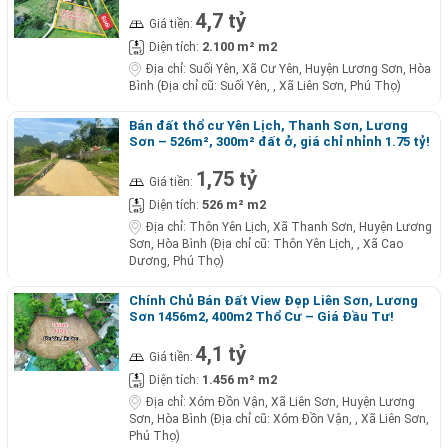
4,7 tỷ
Giá tiền:
2.100 m² m2
Diện tích:
Địa chỉ:
Suối Yên, Xã Cư Yên, Huyện Lương Sơn, Hòa
Bình (Địa chỉ cũ: Suối Yên, , Xã Liên Sơn, Phú Thọ)
Bán đất thổ cư Yên Lịch, Thanh Sơn, Lương
Sơn – 526m², 300m² đất ở, giá chỉ nhỉnh 1.75 tỷ!
1,75 tỷ
Giá tiền:
526 m² m2
Diện tích:
Địa chỉ:
Thôn Yên Lịch, Xã Thanh Sơn, Huyện Lương
Sơn, Hòa Bình (Địa chỉ cũ: Thôn Yên Lịch, , Xã Cao
Dương, Phú Thọ)
Chính Chủ Bán Đất View Đẹp Liên Sơn, Lương
Sơn 1456m2, 400m2 Thổ Cư – Giá Đầu Tư!
4,1 tỷ
Giá tiền:
1.456 m² m2
Diện tích:
Địa chỉ:
Xóm Đồn Vận, Xã Liên Sơn, Huyện Lương
Sơn, Hòa Bình (Địa chỉ cũ: Xóm Đồn Vận, , Xã Liên Sơn,
Phú Thọ)