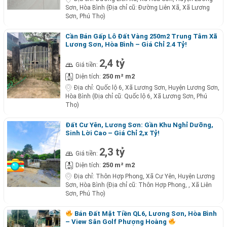
Sơn, Hòa Bình (Địa chỉ cũ: Đường Liên Xã, Xã Lương
Sơn, Phú Thọ)
Cần Bán Gấp Lô Đất Vàng 250m2 Trung Tâm Xã
Lương Sơn, Hòa Bình – Giá Chỉ 2.4 Tỷ!
2,4 tỷ
Giá tiền:
250 m² m2
Diện tích:
Địa chỉ:
Quốc lộ 6, Xã Lương Sơn, Huyện Lương Sơn,
Hòa Bình (Địa chỉ cũ: Quốc lộ 6, Xã Lương Sơn, Phú
Thọ)
Đất Cư Yên, Lương Sơn: Gần Khu Nghỉ Dưỡng,
Sinh Lời Cao – Giá Chỉ 2,x Tỷ!
2,3 tỷ
Giá tiền:
250 m² m2
Diện tích:
Địa chỉ:
Thôn Hợp Phong, Xã Cư Yên, Huyện Lương
Sơn, Hòa Bình (Địa chỉ cũ: Thôn Hợp Phong, , Xã Liên
Sơn, Phú Thọ)
Bán Đất Mặt Tiền QL6, Lương Sơn, Hòa Bình
– View Sân Golf Phượng Hoàng