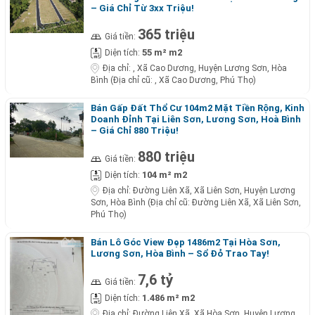
– Giá Chỉ Từ 3xx Triệu!
365 triệu
Giá tiền:
55 m² m2
Diện tích:
Địa chỉ:
, Xã Cao Dương, Huyện Lương Sơn, Hòa
Bình (Địa chỉ cũ: , Xã Cao Dương, Phú Thọ)
Bán Gấp Đất Thổ Cư 104m2 Mặt Tiền Rộng, Kinh
Doanh Đỉnh Tại Liên Sơn, Lương Sơn, Hoà Bình
– Giá Chỉ 880 Triệu!
880 triệu
Giá tiền:
104 m² m2
Diện tích:
Địa chỉ:
Đường Liên Xã, Xã Liên Sơn, Huyện Lương
Sơn, Hòa Bình (Địa chỉ cũ: Đường Liên Xã, Xã Liên Sơn,
Phú Thọ)
Bán Lô Góc View Đẹp 1486m2 Tại Hòa Sơn,
Lương Sơn, Hòa Bình – Sổ Đỏ Trao Tay!
7,6 tỷ
Giá tiền:
1.486 m² m2
Diện tích:
Địa chỉ:
Đường Liên Xã, Xã Hòa Sơn, Huyện Lương