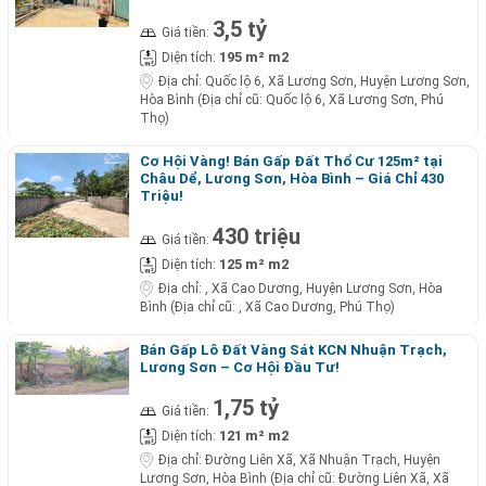
3,5 tỷ
Giá tiền:
195 m² m2
Diện tích:
Địa chỉ:
Quốc lộ 6, Xã Lương Sơn, Huyện Lương Sơn,
Hòa Bình (Địa chỉ cũ: Quốc lộ 6, Xã Lương Sơn, Phú
Thọ)
Cơ Hội Vàng! Bán Gấp Đất Thổ Cư 125m² tại
Châu Dể, Lương Sơn, Hòa Bình – Giá Chỉ 430
Triệu!
430 triệu
Giá tiền:
125 m² m2
Diện tích:
Địa chỉ:
, Xã Cao Dương, Huyện Lương Sơn, Hòa
Bình (Địa chỉ cũ: , Xã Cao Dương, Phú Thọ)
Bán Gấp Lô Đất Vàng Sát KCN Nhuận Trạch,
Lương Sơn – Cơ Hội Đầu Tư!
1,75 tỷ
Giá tiền:
121 m² m2
Diện tích:
Địa chỉ:
Đường Liên Xã, Xã Nhuận Trạch, Huyện
Lương Sơn, Hòa Bình (Địa chỉ cũ: Đường Liên Xã, Xã