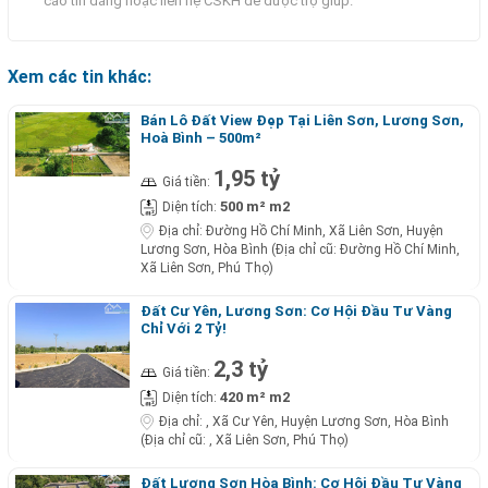
cáo tin đăng hoặc liên hệ CSKH để được trợ giúp.
Xem các tin khác:
Bán Lô Đất View Đẹp Tại Liên Sơn, Lương Sơn,
Hoà Bình – 500m²
1,95 tỷ
Giá tiền:
500 m² m2
Diện tích:
Địa chỉ:
Đường Hồ Chí Minh, Xã Liên Sơn, Huyện
Lương Sơn, Hòa Bình (Địa chỉ cũ: Đường Hồ Chí Minh,
Xã Liên Sơn, Phú Thọ)
Đất Cư Yên, Lương Sơn: Cơ Hội Đầu Tư Vàng
Chỉ Với 2 Tỷ!
2,3 tỷ
Giá tiền:
420 m² m2
Diện tích:
Địa chỉ:
, Xã Cư Yên, Huyện Lương Sơn, Hòa Bình
(Địa chỉ cũ: , Xã Liên Sơn, Phú Thọ)
Đất Lương Sơn Hòa Bình: Cơ Hội Đầu Tư Vàng