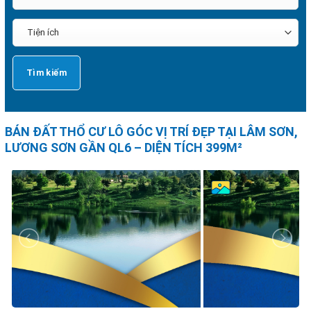
BÁN ĐẤT THỔ CƯ LÔ GÓC VỊ TRÍ ĐẸP TẠI LÂM SƠN,
LƯƠNG SƠN GẦN QL6 – DIỆN TÍCH 399M²