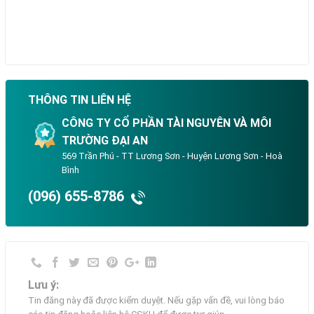
THÔNG TIN LIÊN HỆ
CÔNG TY CỔ PHẦN TÀI NGUYÊN VÀ MÔI
TRƯỜNG ĐẠI AN
569 Trần Phú - TT Lương Sơn - Huyện Lương Sơn - Hoà
Bình
(096) 655-8786
Lưu ý:
Tin đăng này đã được kiểm duyệt. Nếu gặp vấn đề, vui lòng báo