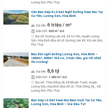
Lương Sơn, Phú Thọ)
Cần Bán Gấp 8 Lô Đất Nghỉ Dưỡng View Núi Tại
Cư Yên, Lương Sơn, Hòa Bình
6 triệu / m²
Giá tiền:
420 m² m2
Diện tích:
Địa chỉ:
Đường Liên Xã, Xã Cư Yên, Huyện Lương
Sơn, Hòa Bình (Địa chỉ cũ: Đường Liên Xã, Xã Liên Sơn,
Phú Thọ)
Bán đất nghỉ dưỡng Lương Sơn, Hòa Bình –
1482m², 600m² thổ cư, 2 mặt tiền, giá tốt nhất
thị trường!
8,6 tỷ
Giá tiền:
1.482 m² m2
Diện tích:
Địa chỉ:
Thôn Đồng Sẽ, Xã Nhuận Trạch, Huyện
Lương Sơn, Hòa Bình (Địa chỉ cũ: Thôn Đồng Sẽ, , Xã
Lương Sơn, Phú Thọ)
Bán Gấp Lô Đất View Núi Bám Suối Tại Cư Yên,
Lương Sơn, Hòa Bình – Giá Đầu Tư!