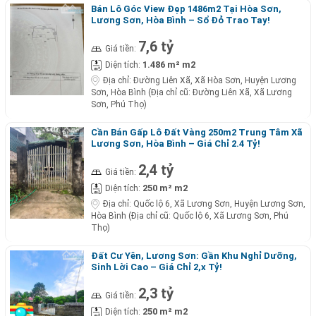
Bán Lô Góc View Đẹp 1486m2 Tại Hòa Sơn,
Lương Sơn, Hòa Bình – Sổ Đỏ Trao Tay!
7,6 tỷ
Giá tiền:
1.486 m² m2
Diện tích:
Địa chỉ:
Đường Liên Xã, Xã Hòa Sơn, Huyện Lương
Sơn, Hòa Bình (Địa chỉ cũ: Đường Liên Xã, Xã Lương
Sơn, Phú Thọ)
Cần Bán Gấp Lô Đất Vàng 250m2 Trung Tâm Xã
Lương Sơn, Hòa Bình – Giá Chỉ 2.4 Tỷ!
2,4 tỷ
Giá tiền:
250 m² m2
Diện tích:
Địa chỉ:
Quốc lộ 6, Xã Lương Sơn, Huyện Lương Sơn,
Hòa Bình (Địa chỉ cũ: Quốc lộ 6, Xã Lương Sơn, Phú
Thọ)
Đất Cư Yên, Lương Sơn: Gần Khu Nghỉ Dưỡng,
Sinh Lời Cao – Giá Chỉ 2,x Tỷ!
2,3 tỷ
Giá tiền:
250 m² m2
Diện tích: