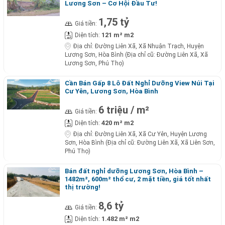
Lương Sơn – Cơ Hội Đầu Tư!
1,75 tỷ
Giá tiền:
121 m² m2
Diện tích:
Địa chỉ:
Đường Liên Xã, Xã Nhuận Trạch, Huyện
Lương Sơn, Hòa Bình (Địa chỉ cũ: Đường Liên Xã, Xã
Lương Sơn, Phú Thọ)
Cần Bán Gấp 8 Lô Đất Nghỉ Dưỡng View Núi Tại
Cư Yên, Lương Sơn, Hòa Bình
6 triệu / m²
Giá tiền:
420 m² m2
Diện tích:
Địa chỉ:
Đường Liên Xã, Xã Cư Yên, Huyện Lương
Sơn, Hòa Bình (Địa chỉ cũ: Đường Liên Xã, Xã Liên Sơn,
Phú Thọ)
Bán đất nghỉ dưỡng Lương Sơn, Hòa Bình –
1482m², 600m² thổ cư, 2 mặt tiền, giá tốt nhất
thị trường!
8,6 tỷ
Giá tiền:
1.482 m² m2
Diện tích: