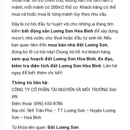
thoải mái. Sổ đỏ chính chủ, vuông vắn, đã tách làm 2
mảnh, mỗi mảnh có 200m2 thổ cư. Khách hàng có thể
mua cả hoặc mua lẻ từng mảnh tùy theo nhu cầu.
Đây là cơ hội đầu tư tuyệt vời cho những ai đang tìm
kiếm
bất động sản Lương Sơn Hòa Bình
để xây dựng
resort, nhà vườn, cho thuê hoặc đầu tư sinh lời. Nếu
bạn quan tâm đến
mua bán nhà đất Lương Sơn
,
đừng bỏ lỡ cơ hội này! Chúng tôi hỗ trợ khách hàng
xem quy hoạch đất Lương Sơn Hòa Bình
,
đo đạc,
kiểm tra diện tích đất Lương Sơn Hòa Bình
. Liên hệ
ngay để biết thêm chi tiết!
Thông tin liên hệ:
CÔNG TY CỔ PHẦN TÀI NGUYÊN VÀ MÔI TRƯỜNG ĐẠI
AN
Điện thoại: (096) 655-8786
Địa chỉ: 569 Trần Phú – TT Lương Sơn – Huyện Lương
Sơn – Hoà Bình.
Từ khóa liên quan:
Đất Lương Sơn
.