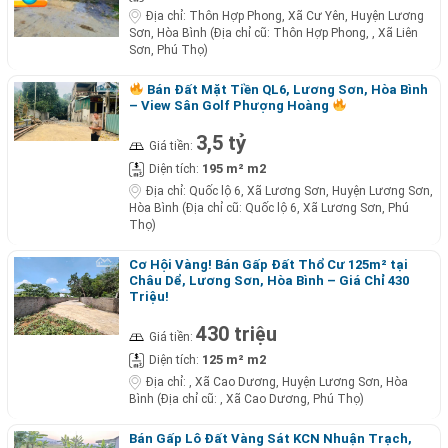
Địa chỉ:
Thôn Hợp Phong, Xã Cư Yên, Huyện Lương
Sơn, Hòa Bình (Địa chỉ cũ: Thôn Hợp Phong, , Xã Liên
Sơn, Phú Thọ)
Bán Đất Mặt Tiền QL6, Lương Sơn, Hòa Bình
– View Sân Golf Phượng Hoàng
3,5 tỷ
Giá tiền:
195 m² m2
Diện tích:
Địa chỉ:
Quốc lộ 6, Xã Lương Sơn, Huyện Lương Sơn,
Hòa Bình (Địa chỉ cũ: Quốc lộ 6, Xã Lương Sơn, Phú
Thọ)
Cơ Hội Vàng! Bán Gấp Đất Thổ Cư 125m² tại
Châu Dể, Lương Sơn, Hòa Bình – Giá Chỉ 430
Triệu!
430 triệu
Giá tiền:
125 m² m2
Diện tích:
Địa chỉ:
, Xã Cao Dương, Huyện Lương Sơn, Hòa
Bình (Địa chỉ cũ: , Xã Cao Dương, Phú Thọ)
Bán Gấp Lô Đất Vàng Sát KCN Nhuận Trạch,