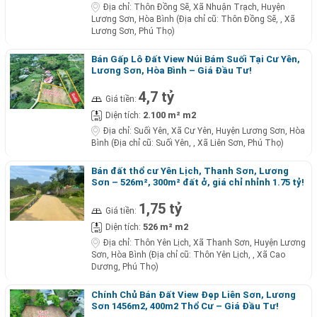
Địa chỉ:
Thôn Đồng Sẽ, Xã Nhuận Trạch, Huyện
Lương Sơn, Hòa Bình (Địa chỉ cũ: Thôn Đồng Sẽ, , Xã
Lương Sơn, Phú Thọ)
Bán Gấp Lô Đất View Núi Bám Suối Tại Cư Yên,
Lương Sơn, Hòa Bình – Giá Đầu Tư!
4,7 tỷ
Giá tiền:
2.100 m² m2
Diện tích:
Địa chỉ:
Suối Yên, Xã Cư Yên, Huyện Lương Sơn, Hòa
Bình (Địa chỉ cũ: Suối Yên, , Xã Liên Sơn, Phú Thọ)
Bán đất thổ cư Yên Lịch, Thanh Sơn, Lương
Sơn – 526m², 300m² đất ở, giá chỉ nhỉnh 1.75 tỷ!
1,75 tỷ
Giá tiền:
526 m² m2
Diện tích:
Địa chỉ:
Thôn Yên Lịch, Xã Thanh Sơn, Huyện Lương
Sơn, Hòa Bình (Địa chỉ cũ: Thôn Yên Lịch, , Xã Cao
Dương, Phú Thọ)
Chính Chủ Bán Đất View Đẹp Liên Sơn, Lương
Sơn 1456m2, 400m2 Thổ Cư – Giá Đầu Tư!