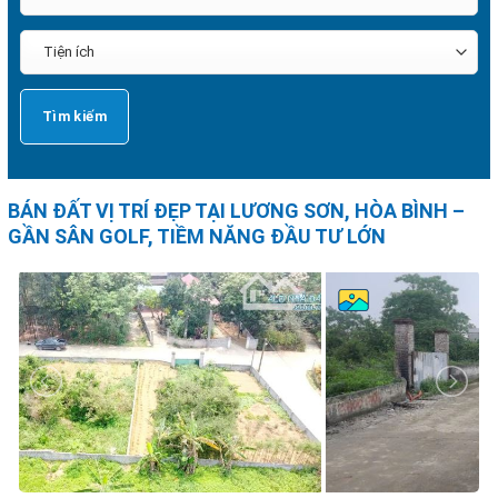
BÁN ĐẤT VỊ TRÍ ĐẸP TẠI LƯƠNG SƠN, HÒA BÌNH –
GẦN SÂN GOLF, TIỀM NĂNG ĐẦU TƯ LỚN