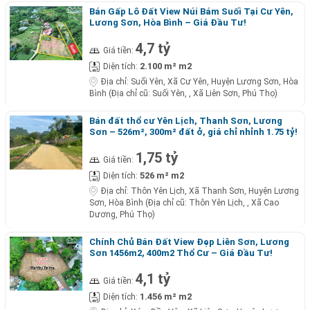
Bán Gấp Lô Đất View Núi Bám Suối Tại Cư Yên,
Lương Sơn, Hòa Bình – Giá Đầu Tư!
4,7 tỷ
Giá tiền:
2.100 m² m2
Diện tích:
Địa chỉ:
Suối Yên, Xã Cư Yên, Huyện Lương Sơn, Hòa
Bình (Địa chỉ cũ: Suối Yên, , Xã Liên Sơn, Phú Thọ)
Bán đất thổ cư Yên Lịch, Thanh Sơn, Lương
Sơn – 526m², 300m² đất ở, giá chỉ nhỉnh 1.75 tỷ!
1,75 tỷ
Giá tiền:
526 m² m2
Diện tích:
Địa chỉ:
Thôn Yên Lịch, Xã Thanh Sơn, Huyện Lương
Sơn, Hòa Bình (Địa chỉ cũ: Thôn Yên Lịch, , Xã Cao
Dương, Phú Thọ)
Chính Chủ Bán Đất View Đẹp Liên Sơn, Lương
Sơn 1456m2, 400m2 Thổ Cư – Giá Đầu Tư!
4,1 tỷ
Giá tiền:
1.456 m² m2
Diện tích: