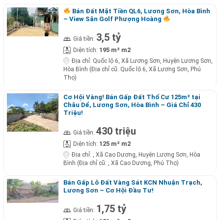
Bán Đất Mặt Tiền QL6, Lương Sơn, Hòa Bình
– View Sân Golf Phượng Hoàng
3,5 tỷ
Giá tiền:
195 m² m2
Diện tích:
Địa chỉ:
Quốc lộ 6, Xã Lương Sơn, Huyện Lương Sơn,
Hòa Bình (Địa chỉ cũ: Quốc lộ 6, Xã Lương Sơn, Phú
Thọ)
Cơ Hội Vàng! Bán Gấp Đất Thổ Cư 125m² tại
Châu Dể, Lương Sơn, Hòa Bình – Giá Chỉ 430
Triệu!
430 triệu
Giá tiền:
125 m² m2
Diện tích:
Địa chỉ:
, Xã Cao Dương, Huyện Lương Sơn, Hòa
Bình (Địa chỉ cũ: , Xã Cao Dương, Phú Thọ)
Bán Gấp Lô Đất Vàng Sát KCN Nhuận Trạch,
Lương Sơn – Cơ Hội Đầu Tư!
1,75 tỷ
Giá tiền: