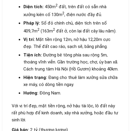
2
Diện tích:
450m
đất, trên đất có sẵn nhà
2
xưởng kiên cố 130m
, điện nước đầy đủ.
Pháp lý:
Sổ đỏ chính chủ, diện tích trên sổ
2
2
409,7m
(163m
đất ở, còn lại đất cây lâu năm).
Vị trí:
Mặt tiền rộng 12m, nở hậu 12,20m cực
đẹp. Thế đất cao ráo, sạch sẽ, bằng phẳng.
Tiện ích:
Đường bê tông phía sau rộng 5m,
thoáng vĩnh viễn. Gần trường học, chợ, ủy ban xã.
Cách trung tâm Hà Nội (Hồ Gươm) khoảng 40km.
Hiện trạng:
Đang cho thuê làm xưởng sửa chữa
xe máy, có dòng tiền ngay.
Hướng:
Đông Nam.
Với vị trí đẹp, mặt tiền rộng, nở hậu tài lộc, lô đất này
rất phù hợp để kinh doanh, xây nhà xưởng, hoặc đầu tư
sinh lời.
Giá bán:
2 tỷ (thương lượng).