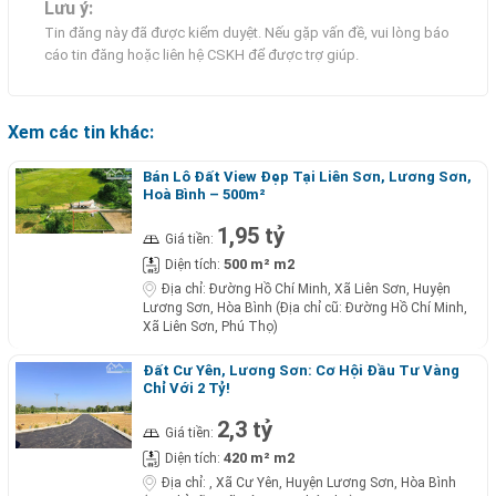
Lưu ý:
Tin đăng này đã được kiểm duyệt. Nếu gặp vấn đề, vui lòng báo
cáo tin đăng hoặc liên hệ CSKH để được trợ giúp.
Xem các tin khác:
Bán Lô Đất View Đẹp Tại Liên Sơn, Lương Sơn,
Hoà Bình – 500m²
1,95 tỷ
Giá tiền:
500 m² m2
Diện tích:
Địa chỉ:
Đường Hồ Chí Minh, Xã Liên Sơn, Huyện
Lương Sơn, Hòa Bình (Địa chỉ cũ: Đường Hồ Chí Minh,
Xã Liên Sơn, Phú Thọ)
Đất Cư Yên, Lương Sơn: Cơ Hội Đầu Tư Vàng
Chỉ Với 2 Tỷ!
2,3 tỷ
Giá tiền:
420 m² m2
Diện tích:
Địa chỉ:
, Xã Cư Yên, Huyện Lương Sơn, Hòa Bình