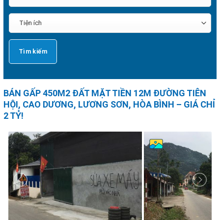
BÁN GẤP 450M2 ĐẤT MẶT TIỀN 12M ĐƯỜNG TIÊN
HỘI, CAO DƯƠNG, LƯƠNG SƠN, HÒA BÌNH – GIÁ CHỈ
2 TỶ!