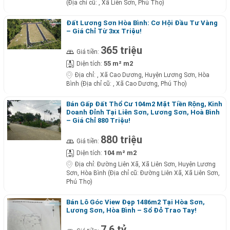
(Địa chỉ cũ: , Xã Liên Sơn, Phú Thọ)
Đất Lương Sơn Hòa Bình: Cơ Hội Đầu Tư Vàng
– Giá Chỉ Từ 3xx Triệu!
365 triệu
Giá tiền:
55 m² m2
Diện tích:
Địa chỉ:
, Xã Cao Dương, Huyện Lương Sơn, Hòa
Bình (Địa chỉ cũ: , Xã Cao Dương, Phú Thọ)
Bán Gấp Đất Thổ Cư 104m2 Mặt Tiền Rộng, Kinh
Doanh Đỉnh Tại Liên Sơn, Lương Sơn, Hoà Bình
– Giá Chỉ 880 Triệu!
880 triệu
Giá tiền:
104 m² m2
Diện tích:
Địa chỉ:
Đường Liên Xã, Xã Liên Sơn, Huyện Lương
Sơn, Hòa Bình (Địa chỉ cũ: Đường Liên Xã, Xã Liên Sơn,
Phú Thọ)
Bán Lô Góc View Đẹp 1486m2 Tại Hòa Sơn,
Lương Sơn, Hòa Bình – Sổ Đỏ Trao Tay!
7,6 tỷ