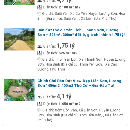
Giá tiền:
2.100 m² m2
Diện tích:
Địa chỉ:
Suối Yên, Xã Cư Yên, Huyện Lương Sơn, Hòa
Bình (Địa chỉ cũ: Suối Yên, , Xã Liên Sơn, Phú Thọ)
Bán đất thổ cư Yên Lịch, Thanh Sơn, Lương
Sơn – 526m², 300m² đất ở, giá chỉ nhỉnh 1.75 tỷ!
1,75 tỷ
Giá tiền:
526 m² m2
Diện tích:
Địa chỉ:
Thôn Yên Lịch, Xã Thanh Sơn, Huyện Lương
Sơn, Hòa Bình (Địa chỉ cũ: Thôn Yên Lịch, , Xã Cao
Dương, Phú Thọ)
Chính Chủ Bán Đất View Đẹp Liên Sơn, Lương
Sơn 1456m2, 400m2 Thổ Cư – Giá Đầu Tư!
4,1 tỷ
Giá tiền:
1.456 m² m2
Diện tích:
Địa chỉ:
Xóm Đồn Vận, Xã Liên Sơn, Huyện Lương
Sơn, Hòa Bình (Địa chỉ cũ: Xóm Đồn Vận, , Xã Liên Sơn,
Phú Thọ)