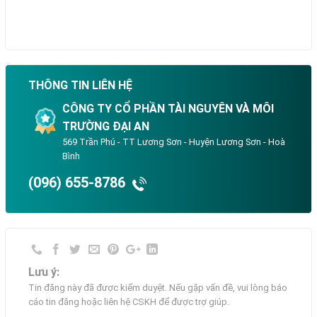
THÔNG TIN LIÊN HỆ
CÔNG TY CỔ PHẦN TÀI NGUYÊN VÀ MÔI
TRƯỜNG ĐẠI AN
569 Trần Phú - TT Lương Sơn - Huyện Lương Sơn - Hoà
Bình
(096) 655-8786
Lưu ý:
Tin đăng này đã được kiểm duyệt. Nếu gặp vấn đề, vui lòng báo
cáo tin đăng hoặc liên hệ CSKH để được trợ giúp.