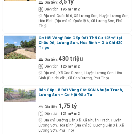
3,5 tỷ
Giá tiền:
195 m² m2
Diện tích:
Địa chỉ:
Quốc lộ 6, Xã Lương Sơn, Huyện Lương Sơn,
Hòa Bình (Địa chỉ cũ: Quốc lộ 6, Xã Lương Sơn, Phú
Thọ)
Cơ Hội Vàng! Bán Gấp Đất Thổ Cư 125m² tại
Châu Dể, Lương Sơn, Hòa Bình – Giá Chỉ 430
Triệu!
430 triệu
Giá tiền:
125 m² m2
Diện tích:
Địa chỉ:
, Xã Cao Dương, Huyện Lương Sơn, Hòa
Bình (Địa chỉ cũ: , Xã Cao Dương, Phú Thọ)
Bán Gấp Lô Đất Vàng Sát KCN Nhuận Trạch,
Lương Sơn – Cơ Hội Đầu Tư!
1,75 tỷ
Giá tiền:
121 m² m2
Diện tích:
Địa chỉ:
Đường Liên Xã, Xã Nhuận Trạch, Huyện
Lương Sơn, Hòa Bình (Địa chỉ cũ: Đường Liên Xã, Xã
Lương Sơn, Phú Thọ)