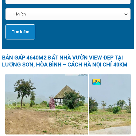
BÁN GẤP 4640M2 ĐẤT NHÀ VƯỜN VIEW ĐẸP TẠI
LƯƠNG SƠN, HÒA BÌNH – CÁCH HÀ NỘI CHỈ 40KM