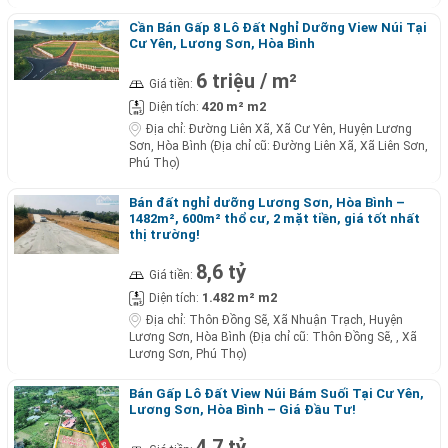
Cần Bán Gấp 8 Lô Đất Nghỉ Dưỡng View Núi Tại
Cư Yên, Lương Sơn, Hòa Bình
6 triệu / m²
Giá tiền:
420 m² m2
Diện tích:
Địa chỉ:
Đường Liên Xã, Xã Cư Yên, Huyện Lương
Sơn, Hòa Bình (Địa chỉ cũ: Đường Liên Xã, Xã Liên Sơn,
Phú Thọ)
Bán đất nghỉ dưỡng Lương Sơn, Hòa Bình –
1482m², 600m² thổ cư, 2 mặt tiền, giá tốt nhất
thị trường!
8,6 tỷ
Giá tiền:
1.482 m² m2
Diện tích:
Địa chỉ:
Thôn Đồng Sẽ, Xã Nhuận Trạch, Huyện
Lương Sơn, Hòa Bình (Địa chỉ cũ: Thôn Đồng Sẽ, , Xã
Lương Sơn, Phú Thọ)
Bán Gấp Lô Đất View Núi Bám Suối Tại Cư Yên,
Lương Sơn, Hòa Bình – Giá Đầu Tư!
4,7 tỷ