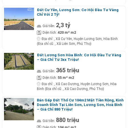
Đất Cư Yên, Lương Sơn: Cơ Hội Đầu Tư Vàng
Chỉ Với 2 Tỷ!
2,3 tỷ
Giá tiền:
420 m² m2
Diện tích:
Địa chỉ:
, Xã Cư Yên, Huyện Lương Sơn, Hòa Bình
(Địa chỉ cũ: , Xã Liên Sơn, Phú Thọ)
Đất Lương Sơn Hòa Bình: Cơ Hội Đầu Tư Vàng
– Giá Chỉ Từ 3xx Triệu!
365 triệu
Giá tiền:
55 m² m2
Diện tích:
Địa chỉ:
, Xã Cao Dương, Huyện Lương Sơn, Hòa
Bình (Địa chỉ cũ: , Xã Cao Dương, Phú Thọ)
Bán Gấp Đất Thổ Cư 104m2 Mặt Tiền Rộng, Kinh
Doanh Đỉnh Tại Liên Sơn, Lương Sơn, Hoà Bình
– Giá Chỉ 880 Triệu!
880 triệu
Giá tiền:
104 m² m2
Diện tích: