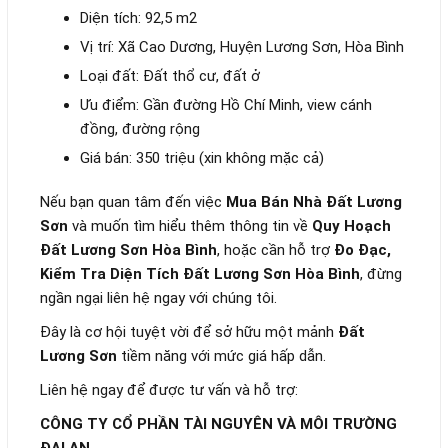
Diện tích: 92,5 m2
Vị trí: Xã Cao Dương, Huyện Lương Sơn, Hòa Bình
Loại đất: Đất thổ cư, đất ở
Ưu điểm: Gần đường Hồ Chí Minh, view cánh
đồng, đường rộng
Giá bán: 350 triệu (xin không mặc cả)
Nếu bạn quan tâm đến việc
Mua Bán Nhà Đất Lương
Sơn
và muốn tìm hiểu thêm thông tin về
Quy Hoạch
Đất Lương Sơn Hòa Bình
, hoặc cần hỗ trợ
Đo Đạc,
Kiểm Tra Diện Tích Đất Lương Sơn Hòa Bình
, đừng
ngần ngại liên hệ ngay với chúng tôi.
Đây là cơ hội tuyệt vời để sở hữu một mảnh
Đất
Lương Sơn
tiềm năng với mức giá hấp dẫn.
Liên hệ ngay để được tư vấn và hỗ trợ:
CÔNG TY CỔ PHẦN TÀI NGUYÊN VÀ MÔI TRƯỜNG
ĐẠI AN