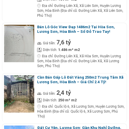
Địa chỉ:
Đường Liên Xã, Xã Liên Sơn, Huyện Lương
Sơn, Hòa Bình (Địa chỉ cũ: Đường Liên Xã, Xã Liên Sơn,
Phú Thọ)
Bán Lô Góc View Đẹp 1486m2 Tại Hòa Sơn,
Lương Sơn, Hòa Bình – Sổ Đỏ Trao Tay!
7,6 tỷ
Giá tiền:
1.486 m² m2
Diện tích:
Địa chỉ:
Đường Liên Xã, Xã Hòa Sơn, Huyện Lương
Sơn, Hòa Bình (Địa chỉ cũ: Đường Liên Xã, Xã Lương
Sơn, Phú Thọ)
Cần Bán Gấp Lô Đất Vàng 250m2 Trung Tâm Xã
Lương Sơn, Hòa Bình – Giá Chỉ 2.4 Tỷ!
2,4 tỷ
Giá tiền:
250 m² m2
Diện tích:
Địa chỉ:
Quốc lộ 6, Xã Lương Sơn, Huyện Lương Sơn,
Hòa Bình (Địa chỉ cũ: Quốc lộ 6, Xã Lương Sơn, Phú
Thọ)
Đất Cư Yên, Lương Sơn: Gần Khu Nghỉ Dưỡng,