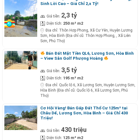
Sinh Lời Cao – Giá Chỉ 2,x Tỷ!
2,3 tỷ
Giá tiền:
250 m² m2
Diện tích:
Địa chỉ:
Thôn Hợp Phong, Xã Cư Yên, Huyện Lương
Sơn, Hòa Bình (Địa chỉ cũ: Thôn Hợp Phong, , Xã Liên
Sơn, Phú Thọ)
Bán Đất Mặt Tiền QL6, Lương Sơn, Hòa Bình
– View Sân Golf Phượng Hoàng
3,5 tỷ
Giá tiền:
195 m² m2
Diện tích:
Địa chỉ:
Quốc lộ 6, Xã Lương Sơn, Huyện Lương Sơn,
Hòa Bình (Địa chỉ cũ: Quốc lộ 6, Xã Lương Sơn, Phú
Thọ)
Cơ Hội Vàng! Bán Gấp Đất Thổ Cư 125m² tại
Châu Dể, Lương Sơn, Hòa Bình – Giá Chỉ 430
Triệu!
430 triệu
Giá tiền:
125 m² m2
Diện tích: