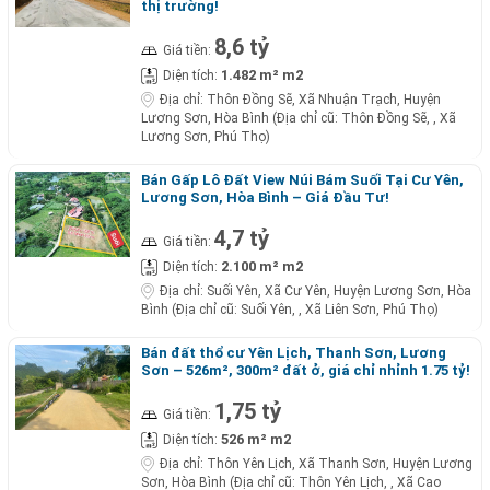
thị trường!
8,6 tỷ
Giá tiền:
1.482 m² m2
Diện tích:
Địa chỉ:
Thôn Đồng Sẽ, Xã Nhuận Trạch, Huyện
Lương Sơn, Hòa Bình (Địa chỉ cũ: Thôn Đồng Sẽ, , Xã
Lương Sơn, Phú Thọ)
Bán Gấp Lô Đất View Núi Bám Suối Tại Cư Yên,
Lương Sơn, Hòa Bình – Giá Đầu Tư!
4,7 tỷ
Giá tiền:
2.100 m² m2
Diện tích:
Địa chỉ:
Suối Yên, Xã Cư Yên, Huyện Lương Sơn, Hòa
Bình (Địa chỉ cũ: Suối Yên, , Xã Liên Sơn, Phú Thọ)
Bán đất thổ cư Yên Lịch, Thanh Sơn, Lương
Sơn – 526m², 300m² đất ở, giá chỉ nhỉnh 1.75 tỷ!
1,75 tỷ
Giá tiền:
526 m² m2
Diện tích:
Địa chỉ:
Thôn Yên Lịch, Xã Thanh Sơn, Huyện Lương
Sơn, Hòa Bình (Địa chỉ cũ: Thôn Yên Lịch, , Xã Cao