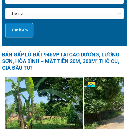
BÁN GẤP LÔ ĐẤT 946M² TẠI CAO DƯƠNG, LƯƠNG
SƠN, HÒA BÌNH – MẶT TIỀN 20M, 300M² THỔ CƯ,
GIÁ ĐẦU TƯ!