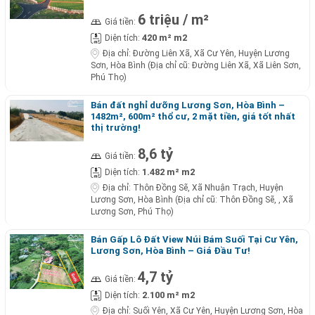
6 triệu / m²
Giá tiền:
420 m² m2
Diện tích:
Địa chỉ:
Đường Liên Xã, Xã Cư Yên, Huyện Lương
Sơn, Hòa Bình (Địa chỉ cũ: Đường Liên Xã, Xã Liên Sơn,
Phú Thọ)
Bán đất nghỉ dưỡng Lương Sơn, Hòa Bình –
1482m², 600m² thổ cư, 2 mặt tiền, giá tốt nhất
thị trường!
8,6 tỷ
Giá tiền:
1.482 m² m2
Diện tích:
Địa chỉ:
Thôn Đồng Sẽ, Xã Nhuận Trạch, Huyện
Lương Sơn, Hòa Bình (Địa chỉ cũ: Thôn Đồng Sẽ, , Xã
Lương Sơn, Phú Thọ)
Bán Gấp Lô Đất View Núi Bám Suối Tại Cư Yên,
Lương Sơn, Hòa Bình – Giá Đầu Tư!
4,7 tỷ
Giá tiền:
2.100 m² m2
Diện tích:
Địa chỉ:
Suối Yên, Xã Cư Yên, Huyện Lương Sơn, Hòa