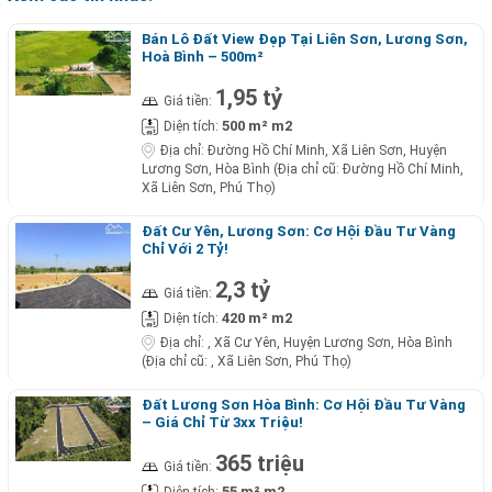
Bán Lô Đất View Đẹp Tại Liên Sơn, Lương Sơn,
Hoà Bình – 500m²
1,95 tỷ
Giá tiền:
500 m² m2
Diện tích:
Địa chỉ:
Đường Hồ Chí Minh, Xã Liên Sơn, Huyện
Lương Sơn, Hòa Bình (Địa chỉ cũ: Đường Hồ Chí Minh,
Xã Liên Sơn, Phú Thọ)
Đất Cư Yên, Lương Sơn: Cơ Hội Đầu Tư Vàng
Chỉ Với 2 Tỷ!
2,3 tỷ
Giá tiền:
420 m² m2
Diện tích:
Địa chỉ:
, Xã Cư Yên, Huyện Lương Sơn, Hòa Bình
(Địa chỉ cũ: , Xã Liên Sơn, Phú Thọ)
Đất Lương Sơn Hòa Bình: Cơ Hội Đầu Tư Vàng
– Giá Chỉ Từ 3xx Triệu!
365 triệu
Giá tiền:
55 m² m2
Diện tích: