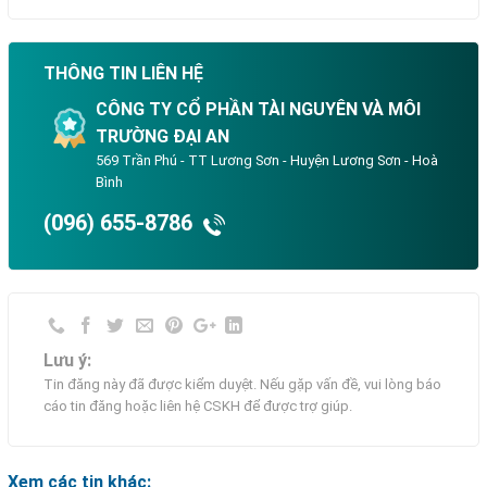
THÔNG TIN LIÊN HỆ
CÔNG TY CỔ PHẦN TÀI NGUYÊN VÀ MÔI
TRƯỜNG ĐẠI AN
569 Trần Phú - TT Lương Sơn - Huyện Lương Sơn - Hoà
Bình
(096) 655-8786
Lưu ý:
Tin đăng này đã được kiểm duyệt. Nếu gặp vấn đề, vui lòng báo
cáo tin đăng hoặc liên hệ CSKH để được trợ giúp.
Xem các tin khác: