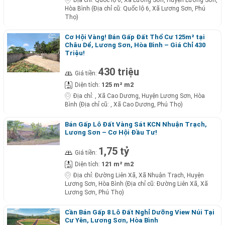
Hòa Bình (Địa chỉ cũ: Quốc lộ 6, Xã Lương Sơn, Phú
Thọ)
Cơ Hội Vàng! Bán Gấp Đất Thổ Cư 125m² tại
Châu Dể, Lương Sơn, Hòa Bình – Giá Chỉ 430
Triệu!
430 triệu
Giá tiền:
125 m² m2
Diện tích:
Địa chỉ:
, Xã Cao Dương, Huyện Lương Sơn, Hòa
Bình (Địa chỉ cũ: , Xã Cao Dương, Phú Thọ)
Bán Gấp Lô Đất Vàng Sát KCN Nhuận Trạch,
Lương Sơn – Cơ Hội Đầu Tư!
1,75 tỷ
Giá tiền:
121 m² m2
Diện tích:
Địa chỉ:
Đường Liên Xã, Xã Nhuận Trạch, Huyện
Lương Sơn, Hòa Bình (Địa chỉ cũ: Đường Liên Xã, Xã
Lương Sơn, Phú Thọ)
Cần Bán Gấp 8 Lô Đất Nghỉ Dưỡng View Núi Tại
Cư Yên, Lương Sơn, Hòa Bình