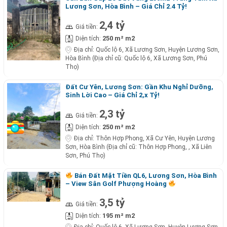
Lương Sơn, Hòa Bình – Giá Chỉ 2.4 Tỷ!
2,4 tỷ
Giá tiền:
250 m² m2
Diện tích:
Địa chỉ:
Quốc lộ 6, Xã Lương Sơn, Huyện Lương Sơn,
Hòa Bình (Địa chỉ cũ: Quốc lộ 6, Xã Lương Sơn, Phú
Thọ)
Đất Cư Yên, Lương Sơn: Gần Khu Nghỉ Dưỡng,
Sinh Lời Cao – Giá Chỉ 2,x Tỷ!
2,3 tỷ
Giá tiền:
250 m² m2
Diện tích:
Địa chỉ:
Thôn Hợp Phong, Xã Cư Yên, Huyện Lương
Sơn, Hòa Bình (Địa chỉ cũ: Thôn Hợp Phong, , Xã Liên
Sơn, Phú Thọ)
Bán Đất Mặt Tiền QL6, Lương Sơn, Hòa Bình
– View Sân Golf Phượng Hoàng
3,5 tỷ
Giá tiền:
195 m² m2
Diện tích:
Địa chỉ:
Quốc lộ 6, Xã Lương Sơn, Huyện Lương Sơn,