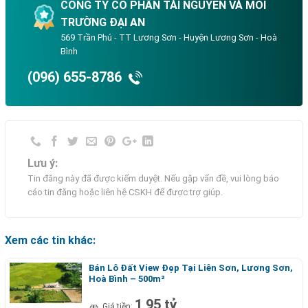
CÔNG TY CỔ PHẦN TÀI NGUYÊN VÀ MÔI
TRƯỜNG ĐẠI AN
569 Trần Phú - TT Lương Sơn - Huyện Lương Sơn - Hoà
Bình
(096) 655-8786
Lưu ý:
Tin đăng này đã được kiểm duyệt. Nếu gặp vấn đề, vui lòng báo
cáo tin đăng hoặc liên hệ CSKH để được trợ giúp.
Xem các tin khác:
Bán Lô Đất View Đẹp Tại Liên Sơn, Lương Sơn,
Hoà Bình – 500m²
1,95 tỷ
Giá tiền: