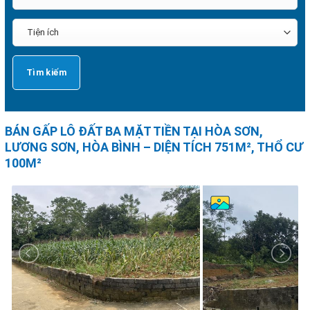
BÁN GẤP LÔ ĐẤT BA MẶT TIỀN TẠI HÒA SƠN,
LƯƠNG SƠN, HÒA BÌNH – DIỆN TÍCH 751M², THỔ CƯ
100M²