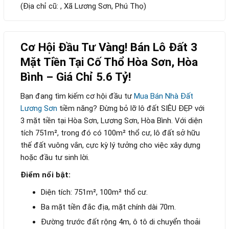
(Địa chỉ cũ: , Xã Lương Sơn, Phú Thọ)
Cơ Hội Đầu Tư Vàng! Bán Lô Đất 3
Mặt Tiền Tại Cố Thổ Hòa Sơn, Hòa
Bình – Giá Chỉ 5.6 Tỷ!
Bạn đang tìm kiếm cơ hội đầu tư
Mua Bán Nhà Đất
Lương Sơn
tiềm năng? Đừng bỏ lỡ lô đất SIÊU ĐẸP với
3 mặt tiền tại Hòa Sơn, Lương Sơn, Hòa Bình. Với diện
tích 751m², trong đó có 100m² thổ cư, lô đất sở hữu
thế đất vuông vắn, cực kỳ lý tưởng cho việc xây dựng
hoặc đầu tư sinh lời.
Điểm nổi bật:
Diện tích: 751m², 100m² thổ cư.
Ba mặt tiền đắc địa, mặt chính dài 70m.
Đường trước đất rộng 4m, ô tô di chuyển thoải