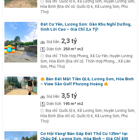
Địa chỉ:
Quốc lộ 6, Xã Lương Sơn, Huyện Lương Sơn,
Hòa Bình (Địa chỉ cũ: Quốc lộ 6, Xã Lương Sơn, Phú
Thọ)
Đất Cư Yên, Lương Sơn: Gần Khu Nghỉ Dưỡng,
Sinh Lời Cao – Giá Chỉ 2,x Tỷ!
2,3 tỷ
Giá tiền:
250 m² m2
Diện tích:
Địa chỉ:
Thôn Hợp Phong, Xã Cư Yên, Huyện Lương
Sơn, Hòa Bình (Địa chỉ cũ: Thôn Hợp Phong, , Xã Liên
Sơn, Phú Thọ)
Bán Đất Mặt Tiền QL6, Lương Sơn, Hòa Bình
– View Sân Golf Phượng Hoàng
3,5 tỷ
Giá tiền:
195 m² m2
Diện tích:
Địa chỉ:
Quốc lộ 6, Xã Lương Sơn, Huyện Lương Sơn,
Hòa Bình (Địa chỉ cũ: Quốc lộ 6, Xã Lương Sơn, Phú
Thọ)
Cơ Hội Vàng! Bán Gấp Đất Thổ Cư 125m² tại
Châu Dể, Lương Sơn, Hòa Bình – Giá Chỉ 430