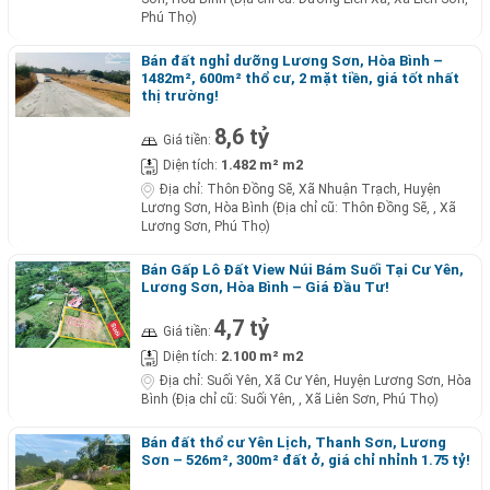
Phú Thọ)
Bán đất nghỉ dưỡng Lương Sơn, Hòa Bình –
1482m², 600m² thổ cư, 2 mặt tiền, giá tốt nhất
thị trường!
8,6 tỷ
Giá tiền:
1.482 m² m2
Diện tích:
Địa chỉ:
Thôn Đồng Sẽ, Xã Nhuận Trạch, Huyện
Lương Sơn, Hòa Bình (Địa chỉ cũ: Thôn Đồng Sẽ, , Xã
Lương Sơn, Phú Thọ)
Bán Gấp Lô Đất View Núi Bám Suối Tại Cư Yên,
Lương Sơn, Hòa Bình – Giá Đầu Tư!
4,7 tỷ
Giá tiền:
2.100 m² m2
Diện tích:
Địa chỉ:
Suối Yên, Xã Cư Yên, Huyện Lương Sơn, Hòa
Bình (Địa chỉ cũ: Suối Yên, , Xã Liên Sơn, Phú Thọ)
Bán đất thổ cư Yên Lịch, Thanh Sơn, Lương
Sơn – 526m², 300m² đất ở, giá chỉ nhỉnh 1.75 tỷ!