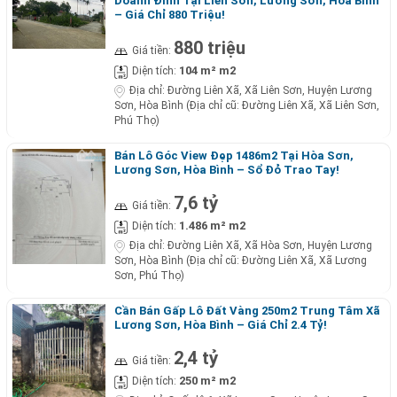
Doanh Đỉnh Tại Liên Sơn, Lương Sơn, Hoà Bình
– Giá Chỉ 880 Triệu!
880 triệu
Giá tiền:
104 m² m2
Diện tích:
Địa chỉ:
Đường Liên Xã, Xã Liên Sơn, Huyện Lương
Sơn, Hòa Bình (Địa chỉ cũ: Đường Liên Xã, Xã Liên Sơn,
Phú Thọ)
Bán Lô Góc View Đẹp 1486m2 Tại Hòa Sơn,
Lương Sơn, Hòa Bình – Sổ Đỏ Trao Tay!
7,6 tỷ
Giá tiền:
1.486 m² m2
Diện tích:
Địa chỉ:
Đường Liên Xã, Xã Hòa Sơn, Huyện Lương
Sơn, Hòa Bình (Địa chỉ cũ: Đường Liên Xã, Xã Lương
Sơn, Phú Thọ)
Cần Bán Gấp Lô Đất Vàng 250m2 Trung Tâm Xã
Lương Sơn, Hòa Bình – Giá Chỉ 2.4 Tỷ!
2,4 tỷ
Giá tiền:
250 m² m2
Diện tích: