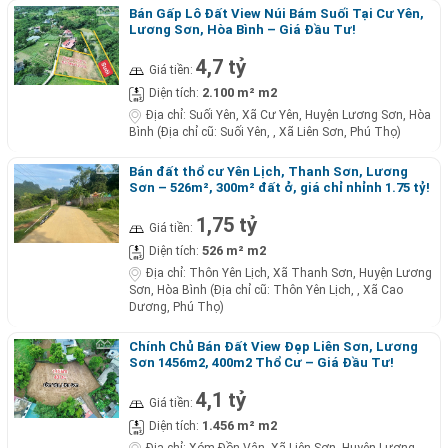
Bán Gấp Lô Đất View Núi Bám Suối Tại Cư Yên,
Lương Sơn, Hòa Bình – Giá Đầu Tư!
4,7 tỷ
Giá tiền:
2.100 m² m2
Diện tích:
Địa chỉ:
Suối Yên, Xã Cư Yên, Huyện Lương Sơn, Hòa
Bình (Địa chỉ cũ: Suối Yên, , Xã Liên Sơn, Phú Thọ)
Bán đất thổ cư Yên Lịch, Thanh Sơn, Lương
Sơn – 526m², 300m² đất ở, giá chỉ nhỉnh 1.75 tỷ!
1,75 tỷ
Giá tiền:
526 m² m2
Diện tích:
Địa chỉ:
Thôn Yên Lịch, Xã Thanh Sơn, Huyện Lương
Sơn, Hòa Bình (Địa chỉ cũ: Thôn Yên Lịch, , Xã Cao
Dương, Phú Thọ)
Chính Chủ Bán Đất View Đẹp Liên Sơn, Lương
Sơn 1456m2, 400m2 Thổ Cư – Giá Đầu Tư!
4,1 tỷ
Giá tiền:
1.456 m² m2
Diện tích: