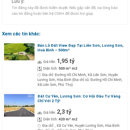
Lưu ý:
Tin đăng này đã được kiểm duyệt. Nếu gặp vấn đề, vui lòng báo
cáo tin đăng hoặc liên hệ CSKH để được trợ giúp.
Xem các tin khác:
Bán Lô Đất View Đẹp Tại Liên Sơn, Lương Sơn,
Hoà Bình – 500m²
1,95 tỷ
Giá tiền:
500 m² m2
Diện tích:
Địa chỉ:
Đường Hồ Chí Minh, Xã Liên Sơn, Huyện
Lương Sơn, Hòa Bình (Địa chỉ cũ: Đường Hồ Chí Minh,
Xã Liên Sơn, Phú Thọ)
Đất Cư Yên, Lương Sơn: Cơ Hội Đầu Tư Vàng
Chỉ Với 2 Tỷ!
2,3 tỷ
Giá tiền:
420 m² m2
Diện tích:
Địa chỉ:
, Xã Cư Yên, Huyện Lương Sơn, Hòa Bình