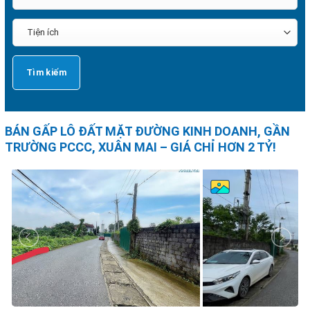
BÁN GẤP LÔ ĐẤT MẶT ĐƯỜNG KINH DOANH, GẦN
TRƯỜNG PCCC, XUÂN MAI – GIÁ CHỈ HƠN 2 TỶ!