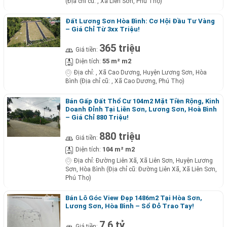
(Địa chỉ cũ: , Xã Liên Sơn, Phú Thọ)
Đất Lương Sơn Hòa Bình: Cơ Hội Đầu Tư Vàng
– Giá Chỉ Từ 3xx Triệu!
365 triệu
Giá tiền:
55 m² m2
Diện tích:
Địa chỉ:
, Xã Cao Dương, Huyện Lương Sơn, Hòa
Bình (Địa chỉ cũ: , Xã Cao Dương, Phú Thọ)
Bán Gấp Đất Thổ Cư 104m2 Mặt Tiền Rộng, Kinh
Doanh Đỉnh Tại Liên Sơn, Lương Sơn, Hoà Bình
– Giá Chỉ 880 Triệu!
880 triệu
Giá tiền:
104 m² m2
Diện tích:
Địa chỉ:
Đường Liên Xã, Xã Liên Sơn, Huyện Lương
Sơn, Hòa Bình (Địa chỉ cũ: Đường Liên Xã, Xã Liên Sơn,
Phú Thọ)
Bán Lô Góc View Đẹp 1486m2 Tại Hòa Sơn,
Lương Sơn, Hòa Bình – Sổ Đỏ Trao Tay!
7,6 tỷ
Giá tiền: