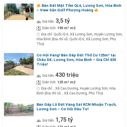
Bán Đất Mặt Tiền QL6, Lương Sơn, Hòa Bình
– View Sân Golf Phượng Hoàng
3,5 tỷ
Giá tiền:
195 m² m2
Diện tích:
Địa chỉ:
Quốc lộ 6, Xã Lương Sơn, Huyện Lương Sơn,
Hòa Bình (Địa chỉ cũ: Quốc lộ 6, Xã Lương Sơn, Phú
Thọ)
Cơ Hội Vàng! Bán Gấp Đất Thổ Cư 125m² tại
Châu Dể, Lương Sơn, Hòa Bình – Giá Chỉ 430
Triệu!
430 triệu
Giá tiền:
125 m² m2
Diện tích:
Địa chỉ:
, Xã Cao Dương, Huyện Lương Sơn, Hòa
Bình (Địa chỉ cũ: , Xã Cao Dương, Phú Thọ)
Bán Gấp Lô Đất Vàng Sát KCN Nhuận Trạch,
Lương Sơn – Cơ Hội Đầu Tư!
1,75 tỷ
Giá tiền:
121 m² m2