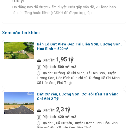
Lưu ý:
Tin đăng này đã được kiểm duyệt. Nếu gặp vấn đề, vui lòng báo
cáo tin đăng hoặc liên hệ CSKH để được trợ giúp.
Xem các tin khác:
Bán Lô Đất View Đẹp Tại Liên Sơn, Lương Sơn,
Hoà Bình – 500m²
1,95 tỷ
Giá tiền:
500 m² m2
Diện tích:
Địa chỉ:
Đường Hồ Chí Minh, Xã Liên Sơn, Huyện
Lương Sơn, Hòa Bình (Địa chỉ cũ: Đường Hồ Chí Minh,
Xã Liên Sơn, Phú Thọ)
Đất Cư Yên, Lương Sơn: Cơ Hội Đầu Tư Vàng
Chỉ Với 2 Tỷ!
2,3 tỷ
Giá tiền:
420 m² m2
Diện tích:
Địa chỉ:
, Xã Cư Yên, Huyện Lương Sơn, Hòa Bình