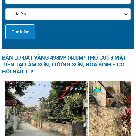
BÁN LÔ ĐẤT VÀNG 493M² (400M² THỔ CƯ) 3 MẶT
TIỀN TẠI LÂM SƠN, LƯƠNG SƠN, HÒA BÌNH – CƠ
HỘI ĐẦU TƯ!