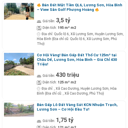
Bán Đất Mặt Tiền QL6, Lương Sơn, Hòa Bình
– View Sân Golf Phượng Hoàng
3,5 tỷ
Giá tiền:
195 m² m2
Diện tích:
Địa chỉ:
Quốc lộ 6, Xã Lương Sơn, Huyện Lương Sơn,
Hòa Bình (Địa chỉ cũ: Quốc lộ 6, Xã Lương Sơn, Phú
Thọ)
Cơ Hội Vàng! Bán Gấp Đất Thổ Cư 125m² tại
Châu Dể, Lương Sơn, Hòa Bình – Giá Chỉ 430
Triệu!
430 triệu
Giá tiền:
125 m² m2
Diện tích:
Địa chỉ:
, Xã Cao Dương, Huyện Lương Sơn, Hòa
Bình (Địa chỉ cũ: , Xã Cao Dương, Phú Thọ)
Bán Gấp Lô Đất Vàng Sát KCN Nhuận Trạch,
Lương Sơn – Cơ Hội Đầu Tư!
1,75 tỷ
Giá tiền:
121 m² m2
Diện tích: