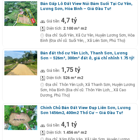
Bán Gấp Lô Đất View Núi Bám Suối Tại Cư Yên,
Lương Sơn, Hòa Bình – Giá Đầu Tư!
4,7 tỷ
Giá tiền:
2.100 m² m2
Diện tích:
Địa chỉ:
Suối Yên, Xã Cư Yên, Huyện Lương Sơn, Hòa
Bình (Địa chỉ cũ: Suối Yên, , Xã Liên Sơn, Phú Thọ)
Bán đất thổ cư Yên Lịch, Thanh Sơn, Lương
Sơn – 526m², 300m² đất ở, giá chỉ nhỉnh 1.75 tỷ!
1,75 tỷ
Giá tiền:
526 m² m2
Diện tích:
Địa chỉ:
Thôn Yên Lịch, Xã Thanh Sơn, Huyện Lương
Sơn, Hòa Bình (Địa chỉ cũ: Thôn Yên Lịch, , Xã Cao
Dương, Phú Thọ)
Chính Chủ Bán Đất View Đẹp Liên Sơn, Lương
Sơn 1456m2, 400m2 Thổ Cư – Giá Đầu Tư!
4,1 tỷ
Giá tiền:
1.456 m² m2
Diện tích:
Địa chỉ:
Xóm Đồn Vận, Xã Liên Sơn, Huyện Lương