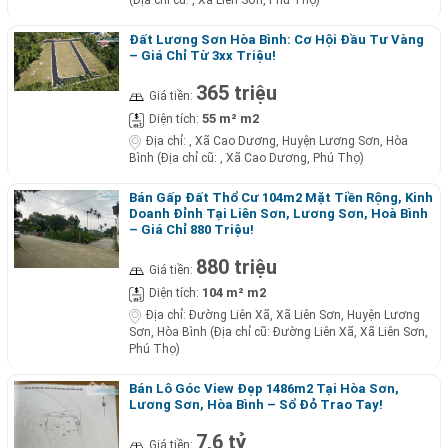
(Địa chỉ cũ: , Xã Liên Sơn, Phú Thọ)
Đất Lương Sơn Hòa Bình: Cơ Hội Đầu Tư Vàng
– Giá Chỉ Từ 3xx Triệu!
365 triệu
Giá tiền:
55 m² m2
Diện tích:
Địa chỉ:
, Xã Cao Dương, Huyện Lương Sơn, Hòa
Bình (Địa chỉ cũ: , Xã Cao Dương, Phú Thọ)
Bán Gấp Đất Thổ Cư 104m2 Mặt Tiền Rộng, Kinh
Doanh Đỉnh Tại Liên Sơn, Lương Sơn, Hoà Bình
– Giá Chỉ 880 Triệu!
880 triệu
Giá tiền:
104 m² m2
Diện tích:
Địa chỉ:
Đường Liên Xã, Xã Liên Sơn, Huyện Lương
Sơn, Hòa Bình (Địa chỉ cũ: Đường Liên Xã, Xã Liên Sơn,
Phú Thọ)
Bán Lô Góc View Đẹp 1486m2 Tại Hòa Sơn,
Lương Sơn, Hòa Bình – Sổ Đỏ Trao Tay!
7,6 tỷ
Giá tiền: