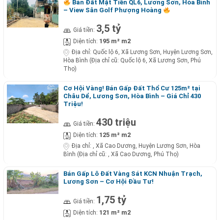
Bán Đất Mặt Tiền QL6, Lương Sơn, Hòa Bình
– View Sân Golf Phượng Hoàng
3,5 tỷ
Giá tiền:
195 m² m2
Diện tích:
Địa chỉ:
Quốc lộ 6, Xã Lương Sơn, Huyện Lương Sơn,
Hòa Bình (Địa chỉ cũ: Quốc lộ 6, Xã Lương Sơn, Phú
Thọ)
Cơ Hội Vàng! Bán Gấp Đất Thổ Cư 125m² tại
Châu Dể, Lương Sơn, Hòa Bình – Giá Chỉ 430
Triệu!
430 triệu
Giá tiền:
125 m² m2
Diện tích:
Địa chỉ:
, Xã Cao Dương, Huyện Lương Sơn, Hòa
Bình (Địa chỉ cũ: , Xã Cao Dương, Phú Thọ)
Bán Gấp Lô Đất Vàng Sát KCN Nhuận Trạch,
Lương Sơn – Cơ Hội Đầu Tư!
1,75 tỷ
Giá tiền:
121 m² m2
Diện tích: