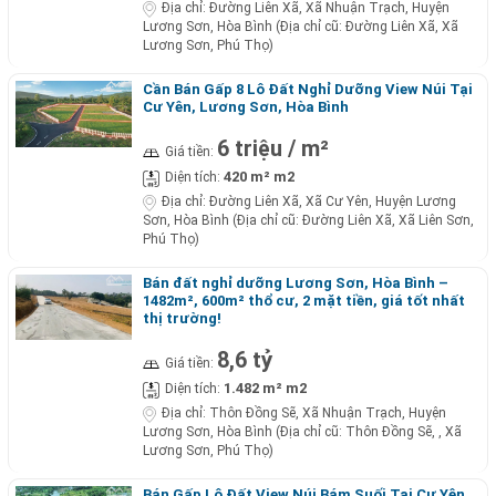
Địa chỉ:
Đường Liên Xã, Xã Nhuận Trạch, Huyện
Lương Sơn, Hòa Bình (Địa chỉ cũ: Đường Liên Xã, Xã
Lương Sơn, Phú Thọ)
Cần Bán Gấp 8 Lô Đất Nghỉ Dưỡng View Núi Tại
Cư Yên, Lương Sơn, Hòa Bình
6 triệu / m²
Giá tiền:
420 m² m2
Diện tích:
Địa chỉ:
Đường Liên Xã, Xã Cư Yên, Huyện Lương
Sơn, Hòa Bình (Địa chỉ cũ: Đường Liên Xã, Xã Liên Sơn,
Phú Thọ)
Bán đất nghỉ dưỡng Lương Sơn, Hòa Bình –
1482m², 600m² thổ cư, 2 mặt tiền, giá tốt nhất
thị trường!
8,6 tỷ
Giá tiền:
1.482 m² m2
Diện tích:
Địa chỉ:
Thôn Đồng Sẽ, Xã Nhuận Trạch, Huyện
Lương Sơn, Hòa Bình (Địa chỉ cũ: Thôn Đồng Sẽ, , Xã
Lương Sơn, Phú Thọ)
Bán Gấp Lô Đất View Núi Bám Suối Tại Cư Yên,