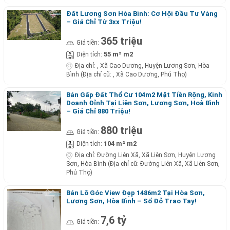
Đất Lương Sơn Hòa Bình: Cơ Hội Đầu Tư Vàng
– Giá Chỉ Từ 3xx Triệu!
365 triệu
Giá tiền:
55 m² m2
Diện tích:
Địa chỉ:
, Xã Cao Dương, Huyện Lương Sơn, Hòa
Bình (Địa chỉ cũ: , Xã Cao Dương, Phú Thọ)
Bán Gấp Đất Thổ Cư 104m2 Mặt Tiền Rộng, Kinh
Doanh Đỉnh Tại Liên Sơn, Lương Sơn, Hoà Bình
– Giá Chỉ 880 Triệu!
880 triệu
Giá tiền:
104 m² m2
Diện tích:
Địa chỉ:
Đường Liên Xã, Xã Liên Sơn, Huyện Lương
Sơn, Hòa Bình (Địa chỉ cũ: Đường Liên Xã, Xã Liên Sơn,
Phú Thọ)
Bán Lô Góc View Đẹp 1486m2 Tại Hòa Sơn,
Lương Sơn, Hòa Bình – Sổ Đỏ Trao Tay!
7,6 tỷ
Giá tiền: