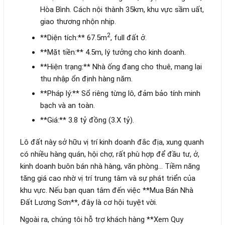
Hòa Bình. Cách nội thành 35km, khu vực sầm uất,
giao thương nhộn nhịp.
2
**Diện tích:** 67.5m
, full đất ở.
**Mặt tiền:** 4.5m, lý tưởng cho kinh doanh.
**Hiện trạng:** Nhà ống đang cho thuê, mang lại
thu nhập ổn định hàng năm.
**Pháp lý:** Sổ riêng từng lô, đảm bảo tính minh
bạch và an toàn.
**Giá:** 3.8 tỷ đồng (3.X tỷ).
Lô đất này sở hữu vị trí kinh doanh đắc địa, xung quanh
có nhiều hàng quán, hội chợ, rất phù hợp để đầu tư, ở,
kinh doanh buôn bán nhà hàng, văn phòng… Tiềm năng
tăng giá cao nhờ vị trí trung tâm và sự phát triển của
khu vực. Nếu bạn quan tâm đến việc **Mua Bán Nhà
Đất Lương Sơn**, đây là cơ hội tuyệt vời.
Ngoài ra, chúng tôi hỗ trợ khách hàng **Xem Quy