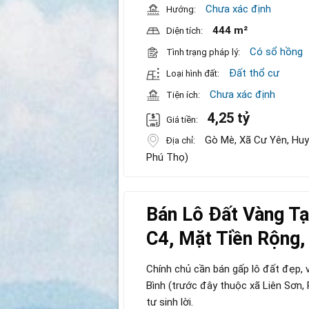
Chưa xác định
Hướng:
444 m²
Diện tích:
Có sổ hồng
Tình trạng pháp lý:
Đất thổ cư
Loại hình đất:
Chưa xác định
Tiện ích:
4,25 tỷ
Giá tiền:
Gò Mè, Xã Cư Yên, Huyệ
Địa chỉ:
Phú Thọ)
Bán Lô Đất Vàng Tạ
C4, Mặt Tiền Rộng,
Chính chủ cần bán gấp lô đất đẹp, v
Bình (trước đây thuộc xã Liên Sơn,
tư sinh lời.