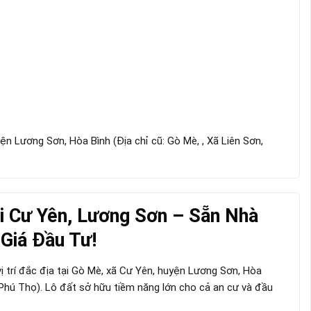
n Lương Sơn, Hòa Bình (Địa chỉ cũ: Gò Mè, , Xã Liên Sơn,
i Cư Yên, Lương Sơn – Sẵn Nhà
 Giá Đầu Tư!
ị trí đắc địa tại Gò Mè, xã Cư Yên, huyện Lương Sơn, Hòa
 Phú Thọ). Lô đất sở hữu tiềm năng lớn cho cả an cư và đầu