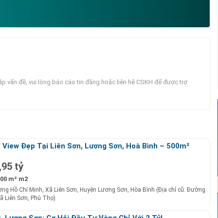
p vấn đề, vui lòng báo cáo tin đăng hoặc liên hệ CSKH để được trợ
 View Đẹp Tại Liên Sơn, Lương Sơn, Hoà Bình – 500m²
,95 tỷ
00 m² m2
ng Hồ Chí Minh, Xã Liên Sơn, Huyện Lương Sơn, Hòa Bình (Địa chỉ cũ: Đường
ã Liên Sơn, Phú Thọ)
, Lương Sơn: Cơ Hội Đầu Tư Vàng Chỉ Với 2 Tỷ!