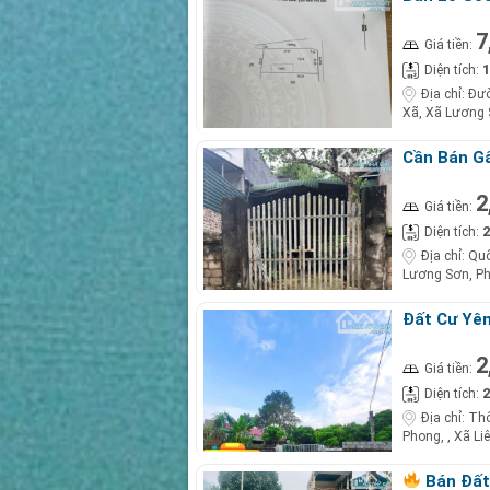
Đỏ Trao Ta
7
Giá tiền:
1
Diện tích:
Địa chỉ:
Đườ
Xã, Xã Lương 
Cần Bán G
– Giá Chỉ 2
2
Giá tiền:
2
Diện tích:
Địa chỉ:
Quố
Lương Sơn, P
Đất Cư Yên
2,x Tỷ!
2
Giá tiền:
2
Diện tích:
Địa chỉ:
Thô
Phong, , Xã Li
Bán Đất 