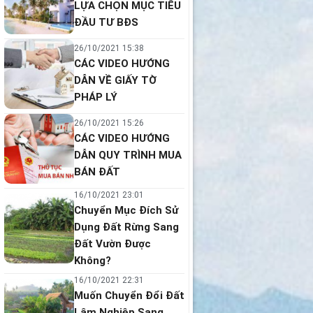
LỰA CHỌN MỤC TIÊU
ĐẦU TƯ BĐS
26/10/2021 15:38
CÁC VIDEO HƯỚNG
DẪN VỀ GIẤY TỜ
PHÁP LÝ
26/10/2021 15:26
CÁC VIDEO HƯỚNG
DẪN QUY TRÌNH MUA
BÁN ĐẤT
16/10/2021 23:01
Chuyển Mục Đích Sử
Dụng Đất Rừng Sang
Đất Vườn Được
Không?
16/10/2021 22:31
Muốn Chuyển Đổi Đất
Lâm Nghiệp Sang