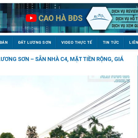
 BÁN
ĐẤT LƯƠNG SƠN
VIDEO THỰC TẾ
TIN TỨC
LIÊ
LƯƠNG SƠN – SẴN NHÀ C4, MẶT TIỀN RỘNG, GIÁ