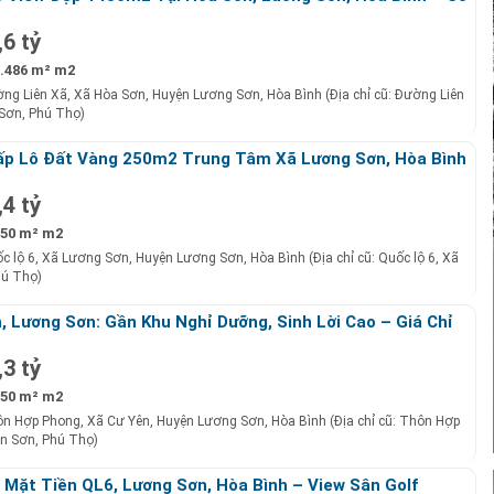
y!
,6 tỷ
.486 m² m2
ng Liên Xã, Xã Hòa Sơn, Huyện Lương Sơn, Hòa Bình (Địa chỉ cũ: Đường Liên
Sơn, Phú Thọ)
ấp Lô Đất Vàng 250m2 Trung Tâm Xã Lương Sơn, Hòa Bình
.4 Tỷ!
,4 tỷ
50 m² m2
c lộ 6, Xã Lương Sơn, Huyện Lương Sơn, Hòa Bình (Địa chỉ cũ: Quốc lộ 6, Xã
hú Thọ)
, Lương Sơn: Gần Khu Nghỉ Dưỡng, Sinh Lời Cao – Giá Chỉ
,3 tỷ
50 m² m2
n Hợp Phong, Xã Cư Yên, Huyện Lương Sơn, Hòa Bình (Địa chỉ cũ: Thôn Hợp
ên Sơn, Phú Thọ)
Mặt Tiền QL6, Lương Sơn, Hòa Bình – View Sân Golf