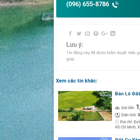
(096) 655-8786
Lưu ý:
Tin đăng này đã được kiểm duyệt. Nếu gặ
giúp.
Xem các tin khác:
Bán Lô Đất
1
Giá tiền:
5
Diện tích:
Địa chỉ:
Đườ
Hồ Chí Minh, X
Đất Cư Yên