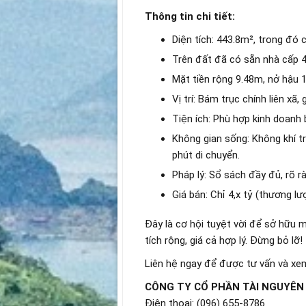
Thông tin chi tiết:
Diện tích: 443.8m², trong đó 
Trên đất đã có sẵn nhà cấp 4
Mặt tiền rộng 9.48m, nở hậu 10
Vị trí: Bám trục chính liên xã,
Tiện ích: Phù hợp kinh doanh 
Không gian sống: Không khí tr
phút di chuyển.
Pháp lý: Sổ sách đầy đủ, rõ r
Giá bán: Chỉ 4,x tỷ (thương lư
Đây là cơ hội tuyệt vời để sở hữu m
tích rộng, giá cả hợp lý. Đừng bỏ lỡ!
Liên hệ ngay để được tư vấn và xem
CÔNG TY CỔ PHẦN TÀI NGUYÊN
Điện thoại: (096) 655-8786