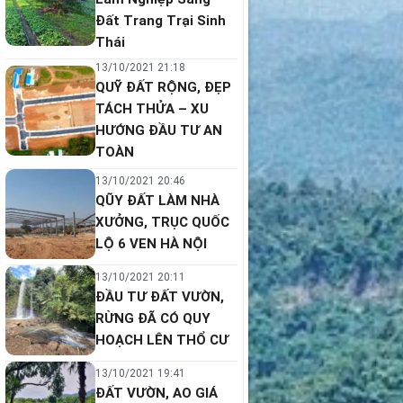
Đất Trang Trại Sinh
Thái
13/10/2021 21:18
QUỸ ĐẤT RỘNG, ĐẸP
TÁCH THỬA – XU
HƯỚNG ĐẦU TƯ AN
TOÀN
13/10/2021 20:46
QŨY ĐẤT LÀM NHÀ
XƯỞNG, TRỤC QUỐC
LỘ 6 VEN HÀ NỘI
13/10/2021 20:11
ĐẦU TƯ ĐẤT VƯỜN,
RỪNG ĐÃ CÓ QUY
HOẠCH LÊN THỔ CƯ
13/10/2021 19:41
ĐẤT VƯỜN, AO GIÁ