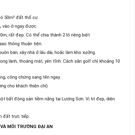
có 50m² đất thổ cư.
, vào ở ngay được.
m, rất đẹp. Có thể chia thành 2 lô riêng biệt.
 giao thông thuận tiện.
buôn bán, xây nhà ở lâu dài, hoặc làm kho xưởng.
ong lành, thoáng mát, yên tĩnh. Cách sân golf chỉ khoảng 10
àng, công chứng sang tên ngay.
ợng cho khách thiện chí).
ột bất động sản tiềm năng tại Lương Sơn. Vị trí đẹp, diện
 đất trực tiếp:
 VÀ MÔI TRƯỜNG ĐẠI AN