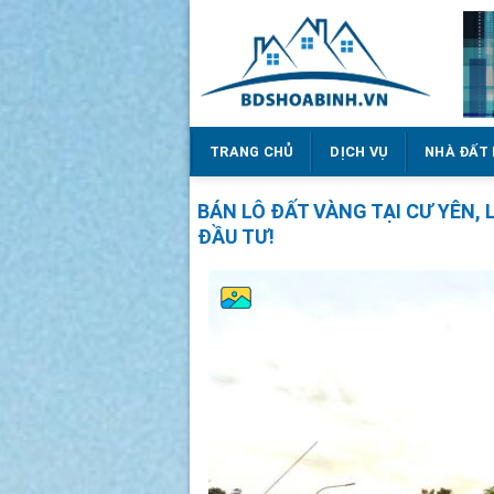
Bỏ
qua
nội
dung
TRANG CHỦ
DỊCH VỤ
NHÀ ĐẤT
BÁN LÔ ĐẤT VÀNG TẠI CƯ YÊN, 
ĐẦU TƯ!