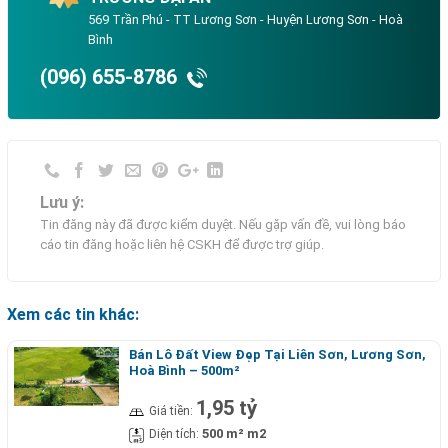
569 Trần Phú - TT Lương Sơn - Huyện Lương Sơn - Hoà
Bình
(096) 655-8786
Lưu ý:
Tin đăng này đã được kiểm duyệt. Nếu gặp vấn đề, vui lòng báo
cáo tin đăng hoặc liên hệ CSKH để được trợ giúp.
Xem các tin khác:
Bán Lô Đất View Đẹp Tại Liên Sơn, Lương Sơn,
Hoà Bình – 500m²
1,95 tỷ
Giá tiền:
500 m² m2
Diện tích: