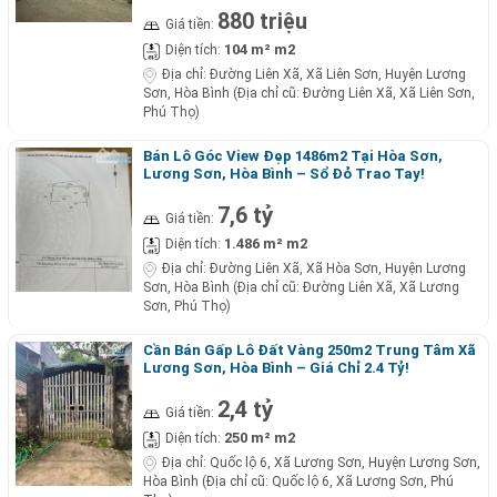
880 triệu
Giá tiền:
104 m² m2
Diện tích:
Địa chỉ:
Đường Liên Xã, Xã Liên Sơn, Huyện Lương
Sơn, Hòa Bình (Địa chỉ cũ: Đường Liên Xã, Xã Liên Sơn,
Phú Thọ)
Bán Lô Góc View Đẹp 1486m2 Tại Hòa Sơn,
Lương Sơn, Hòa Bình – Sổ Đỏ Trao Tay!
7,6 tỷ
Giá tiền:
1.486 m² m2
Diện tích:
Địa chỉ:
Đường Liên Xã, Xã Hòa Sơn, Huyện Lương
Sơn, Hòa Bình (Địa chỉ cũ: Đường Liên Xã, Xã Lương
Sơn, Phú Thọ)
Cần Bán Gấp Lô Đất Vàng 250m2 Trung Tâm Xã
Lương Sơn, Hòa Bình – Giá Chỉ 2.4 Tỷ!
2,4 tỷ
Giá tiền:
250 m² m2
Diện tích:
Địa chỉ:
Quốc lộ 6, Xã Lương Sơn, Huyện Lương Sơn,
Hòa Bình (Địa chỉ cũ: Quốc lộ 6, Xã Lương Sơn, Phú