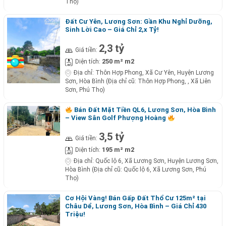
Thọ)
Đất Cư Yên, Lương Sơn: Gần Khu Nghỉ Dưỡng,
Sinh Lời Cao – Giá Chỉ 2,x Tỷ!
2,3 tỷ
Giá tiền:
250 m² m2
Diện tích:
Địa chỉ:
Thôn Hợp Phong, Xã Cư Yên, Huyện Lương
Sơn, Hòa Bình (Địa chỉ cũ: Thôn Hợp Phong, , Xã Liên
Sơn, Phú Thọ)
Bán Đất Mặt Tiền QL6, Lương Sơn, Hòa Bình
– View Sân Golf Phượng Hoàng
3,5 tỷ
Giá tiền:
195 m² m2
Diện tích:
Địa chỉ:
Quốc lộ 6, Xã Lương Sơn, Huyện Lương Sơn,
Hòa Bình (Địa chỉ cũ: Quốc lộ 6, Xã Lương Sơn, Phú
Thọ)
Cơ Hội Vàng! Bán Gấp Đất Thổ Cư 125m² tại
Châu Dể, Lương Sơn, Hòa Bình – Giá Chỉ 430
Triệu!