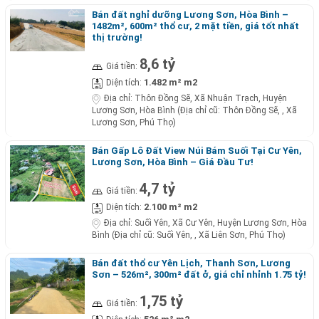
Bán đất nghỉ dưỡng Lương Sơn, Hòa Bình –
1482m², 600m² thổ cư, 2 mặt tiền, giá tốt nhất
thị trường!
8,6 tỷ
Giá tiền:
1.482 m² m2
Diện tích:
Địa chỉ:
Thôn Đồng Sẽ, Xã Nhuận Trạch, Huyện
Lương Sơn, Hòa Bình (Địa chỉ cũ: Thôn Đồng Sẽ, , Xã
Lương Sơn, Phú Thọ)
Bán Gấp Lô Đất View Núi Bám Suối Tại Cư Yên,
Lương Sơn, Hòa Bình – Giá Đầu Tư!
4,7 tỷ
Giá tiền:
2.100 m² m2
Diện tích:
Địa chỉ:
Suối Yên, Xã Cư Yên, Huyện Lương Sơn, Hòa
Bình (Địa chỉ cũ: Suối Yên, , Xã Liên Sơn, Phú Thọ)
Bán đất thổ cư Yên Lịch, Thanh Sơn, Lương
Sơn – 526m², 300m² đất ở, giá chỉ nhỉnh 1.75 tỷ!
1,75 tỷ
Giá tiền: