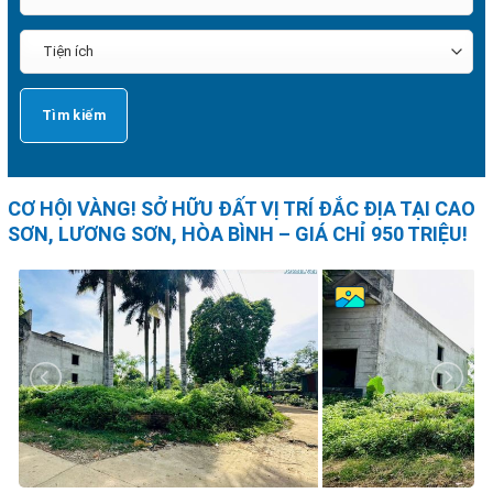
CƠ HỘI VÀNG! SỞ HỮU ĐẤT VỊ TRÍ ĐẮC ĐỊA TẠI CAO
SƠN, LƯƠNG SƠN, HÒA BÌNH – GIÁ CHỈ 950 TRIỆU!