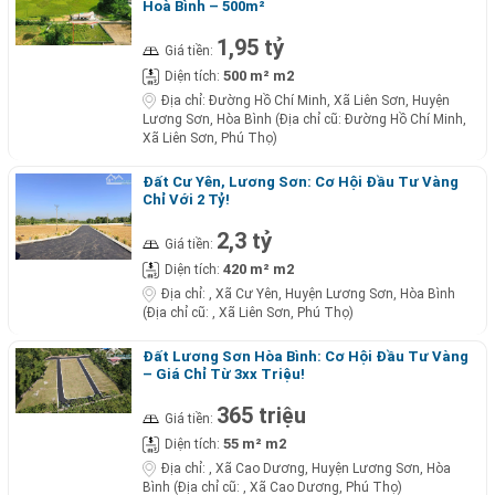
Hoà Bình – 500m²
1,95 tỷ
Giá tiền:
500 m² m2
Diện tích:
Địa chỉ:
Đường Hồ Chí Minh, Xã Liên Sơn, Huyện
Lương Sơn, Hòa Bình (Địa chỉ cũ: Đường Hồ Chí Minh,
Xã Liên Sơn, Phú Thọ)
Đất Cư Yên, Lương Sơn: Cơ Hội Đầu Tư Vàng
Chỉ Với 2 Tỷ!
2,3 tỷ
Giá tiền:
420 m² m2
Diện tích:
Địa chỉ:
, Xã Cư Yên, Huyện Lương Sơn, Hòa Bình
(Địa chỉ cũ: , Xã Liên Sơn, Phú Thọ)
Đất Lương Sơn Hòa Bình: Cơ Hội Đầu Tư Vàng
– Giá Chỉ Từ 3xx Triệu!
365 triệu
Giá tiền:
55 m² m2
Diện tích:
Địa chỉ:
, Xã Cao Dương, Huyện Lương Sơn, Hòa
Bình (Địa chỉ cũ: , Xã Cao Dương, Phú Thọ)