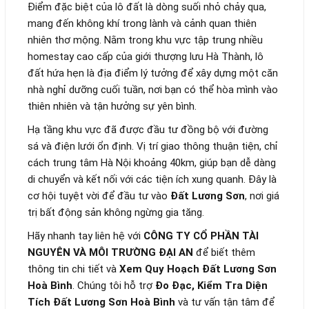
Điểm đặc biệt của lô đất là dòng suối nhỏ chảy qua,
mang đến không khí trong lành và cảnh quan thiên
nhiên thơ mộng. Nằm trong khu vực tập trung nhiều
homestay cao cấp của giới thượng lưu Hà Thành, lô
đất hứa hẹn là địa điểm lý tưởng để xây dựng một căn
nhà nghỉ dưỡng cuối tuần, nơi bạn có thể hòa mình vào
thiên nhiên và tận hưởng sự yên bình.
Hạ tầng khu vực đã được đầu tư đồng bộ với đường
sá và điện lưới ổn định. Vị trí giao thông thuận tiện, chỉ
cách trung tâm Hà Nội khoảng 40km, giúp bạn dễ dàng
di chuyển và kết nối với các tiện ích xung quanh. Đây là
cơ hội tuyệt vời để đầu tư vào
Đất Lương Sơn
, nơi giá
trị bất động sản không ngừng gia tăng.
Hãy nhanh tay liên hệ với
CÔNG TY CỔ PHẦN TÀI
NGUYÊN VÀ MÔI TRƯỜNG ĐẠI AN
để biết thêm
thông tin chi tiết và
Xem Quy Hoạch Đất Lương Sơn
Hoà Bình
. Chúng tôi hỗ trợ
Đo Đạc, Kiểm Tra Diện
Tích Đất Lương Sơn Hoà Bình
và tư vấn tận tâm để