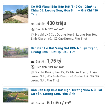
Cơ Hội Vàng! Bán Gấp Đất Thổ Cư 125m² tại
Châu Dể, Lương Sơn, Hòa Bình – Giá Chỉ 430
Triệu!
430 triệu
Giá tiền:
125 m² m2
Diện tích:
Địa chỉ:
, Xã Cao Dương, Huyện Lương Sơn, Hòa
Bình (Địa chỉ cũ: , Xã Cao Dương, Phú Thọ)
Bán Gấp Lô Đất Vàng Sát KCN Nhuận Trạch,
Lương Sơn – Cơ Hội Đầu Tư!
1,75 tỷ
Giá tiền:
121 m² m2
Diện tích:
Địa chỉ:
Đường Liên Xã, Xã Nhuận Trạch, Huyện
Lương Sơn, Hòa Bình (Địa chỉ cũ: Đường Liên Xã, Xã
Lương Sơn, Phú Thọ)
Cần Bán Gấp 8 Lô Đất Nghỉ Dưỡng View Núi Tại
Cư Yên, Lương Sơn, Hòa Bình
6 triệu / m²
Giá tiền: