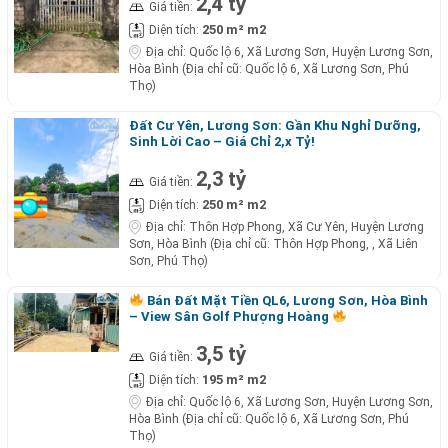
2,4 tỷ
Giá tiền:
250 m² m2
Diện tích:
Địa chỉ:
Quốc lộ 6, Xã Lương Sơn, Huyện Lương Sơn,
Hòa Bình (Địa chỉ cũ: Quốc lộ 6, Xã Lương Sơn, Phú
Thọ)
Đất Cư Yên, Lương Sơn: Gần Khu Nghỉ Dưỡng,
Sinh Lời Cao – Giá Chỉ 2,x Tỷ!
2,3 tỷ
Giá tiền:
250 m² m2
Diện tích:
Địa chỉ:
Thôn Hợp Phong, Xã Cư Yên, Huyện Lương
Sơn, Hòa Bình (Địa chỉ cũ: Thôn Hợp Phong, , Xã Liên
Sơn, Phú Thọ)
Bán Đất Mặt Tiền QL6, Lương Sơn, Hòa Bình
– View Sân Golf Phượng Hoàng
3,5 tỷ
Giá tiền:
195 m² m2
Diện tích:
Địa chỉ:
Quốc lộ 6, Xã Lương Sơn, Huyện Lương Sơn,
Hòa Bình (Địa chỉ cũ: Quốc lộ 6, Xã Lương Sơn, Phú
Thọ)