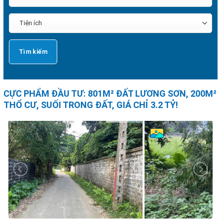
CỰC PHẨM ĐẦU TƯ: 801M² ĐẤT LƯƠNG SƠN, 200M²
THỔ CƯ, SUỐI TRONG ĐẤT, GIÁ CHỈ 3.2 TỶ!