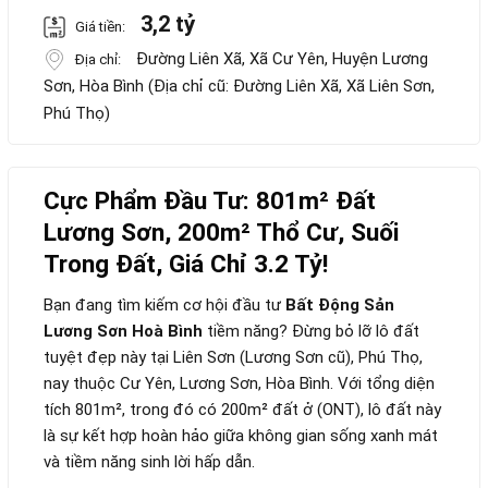
3,2 tỷ
Giá tiền:
Đường Liên Xã, Xã Cư Yên, Huyện Lương
Địa chỉ:
Sơn, Hòa Bình (Địa chỉ cũ: Đường Liên Xã, Xã Liên Sơn,
Phú Thọ)
Cực Phẩm Đầu Tư: 801m² Đất
Lương Sơn, 200m² Thổ Cư, Suối
Trong Đất, Giá Chỉ 3.2 Tỷ!
Bạn đang tìm kiếm cơ hội đầu tư
Bất Động Sản
Lương Sơn Hoà Bình
tiềm năng? Đừng bỏ lỡ lô đất
tuyệt đẹp này tại Liên Sơn (Lương Sơn cũ), Phú Thọ,
nay thuộc Cư Yên, Lương Sơn, Hòa Bình. Với tổng diện
tích 801m², trong đó có 200m² đất ở (ONT), lô đất này
là sự kết hợp hoàn hảo giữa không gian sống xanh mát
và tiềm năng sinh lời hấp dẫn.