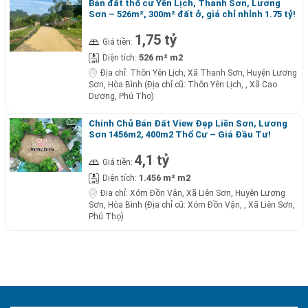
Bán đất thổ cư Yên Lịch, Thanh Sơn, Lương
Sơn – 526m², 300m² đất ở, giá chỉ nhỉnh 1.75 tỷ!
1,75 tỷ
Giá tiền:
526 m² m2
Diện tích:
Địa chỉ:
Thôn Yên Lịch, Xã Thanh Sơn, Huyện Lương
Sơn, Hòa Bình (Địa chỉ cũ: Thôn Yên Lịch, , Xã Cao
Dương, Phú Thọ)
Chính Chủ Bán Đất View Đẹp Liên Sơn, Lương
Sơn 1456m2, 400m2 Thổ Cư – Giá Đầu Tư!
4,1 tỷ
Giá tiền:
1.456 m² m2
Diện tích:
Địa chỉ:
Xóm Đồn Vận, Xã Liên Sơn, Huyện Lương
Sơn, Hòa Bình (Địa chỉ cũ: Xóm Đồn Vận, , Xã Liên Sơn,
Phú Thọ)