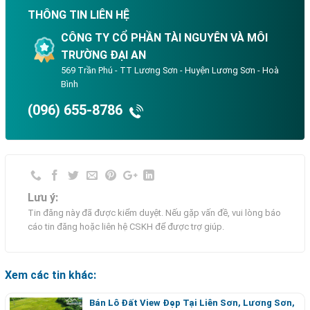
THÔNG TIN LIÊN HỆ
CÔNG TY CỔ PHẦN TÀI NGUYÊN VÀ MÔI
TRƯỜNG ĐẠI AN
569 Trần Phú - TT Lương Sơn - Huyện Lương Sơn - Hoà
Bình
(096) 655-8786
Lưu ý:
Tin đăng này đã được kiểm duyệt. Nếu gặp vấn đề, vui lòng báo
cáo tin đăng hoặc liên hệ CSKH để được trợ giúp.
Xem các tin khác:
Bán Lô Đất View Đẹp Tại Liên Sơn, Lương Sơn,