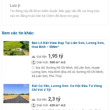
Lưu ý:
Tin đăng này đã được kiểm duyệt. Nếu gặp vấn đề, vui lòng báo
cáo tin đăng hoặc liên hệ CSKH để được trợ giúp.
Xem các tin khác:
Bán Lô Đất View Đẹp Tại Liên Sơn, Lương Sơn,
Hoà Bình – 500m²
1,95 tỷ
Giá tiền:
500 m² m2
Diện tích:
Địa chỉ:
Đường Hồ Chí Minh, Xã Liên Sơn, Huyện
Lương Sơn, Hòa Bình (Địa chỉ cũ: Đường Hồ Chí Minh,
Xã Liên Sơn, Phú Thọ)
Đất Cư Yên, Lương Sơn: Cơ Hội Đầu Tư Vàng
Chỉ Với 2 Tỷ!
2,3 tỷ
Giá tiền:
420 m² m2
Diện tích: