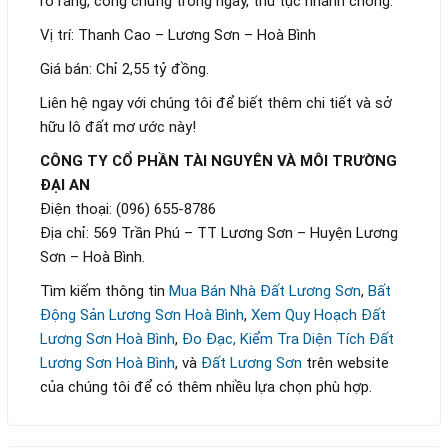
rõ ràng, công chứng trong ngày, thủ tục nhanh chóng.
Vị trí: Thanh Cao – Lương Sơn – Hoà Bình
Giá bán: Chỉ 2,55 tỷ đồng.
Liên hệ ngay với chúng tôi để biết thêm chi tiết và sở
hữu lô đất mơ ước này!
CÔNG TY CỔ PHẦN TÀI NGUYÊN VÀ MÔI TRƯỜNG
ĐẠI AN
Điện thoại: (096) 655-8786
Địa chỉ: 569 Trần Phú – TT Lương Sơn – Huyện Lương
Sơn – Hoà Bình.
Tìm kiếm thông tin
Mua Bán Nhà Đất Lương Sơn
,
Bất
Động Sản Lương Sơn Hoà Bình
,
Xem Quy Hoạch Đất
Lương Sơn Hoà Bình
,
Đo Đạc, Kiểm Tra Diện Tích Đất
Lương Sơn Hoà Bình
, và
Đất Lương Sơn
trên website
của chúng tôi để có thêm nhiều lựa chọn phù hợp.