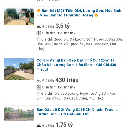
Bán Đất Mặt Tiền QL6, Lương Sơn, Hòa Bình
– View Sân Golf Phượng Hoàng
3,5 tỷ
Giá tiền:
195 m² m2
Diện tích:
Địa chỉ:
Quốc lộ 6, Xã Lương Sơn, Huyện Lương Sơn,
Hòa Bình (Địa chỉ cũ: Quốc lộ 6, Xã Lương Sơn, Phú
Thọ)
Cơ Hội Vàng! Bán Gấp Đất Thổ Cư 125m² tại
Châu Dể, Lương Sơn, Hòa Bình – Giá Chỉ 430
Triệu!
430 triệu
Giá tiền:
125 m² m2
Diện tích:
Địa chỉ:
, Xã Cao Dương, Huyện Lương Sơn, Hòa
Bình (Địa chỉ cũ: , Xã Cao Dương, Phú Thọ)
Bán Gấp Lô Đất Vàng Sát KCN Nhuận Trạch,
Lương Sơn – Cơ Hội Đầu Tư!
1,75 tỷ
Giá tiền: