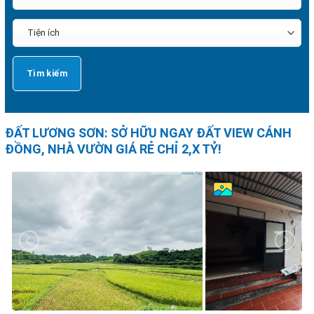
ĐẤT LƯƠNG SƠN: SỞ HỮU NGAY ĐẤT VIEW CÁNH
ĐỒNG, NHÀ VƯỜN GIÁ RẺ CHỈ 2,X TỶ!