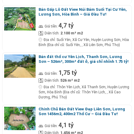
Bán Gấp Lô Đất View Núi Bám Suối Tại Cư Yên,
Lương Sơn, Hòa Bình – Giá Đầu Tư!
4,7 tỷ
Giá tiền:
2.100 m² m2
Diện tích:
Địa chỉ:
Suối Yên, Xã Cư Yên, Huyện Lương Sơn, Hòa
Bình (Địa chỉ cũ: Suối Yên, , Xã Liên Sơn, Phú Thọ)
Bán đất thổ cư Yên Lịch, Thanh Sơn, Lương
Sơn – 526m², 300m² đất ở, giá chỉ nhỉnh 1.75 tỷ!
1,75 tỷ
Giá tiền:
526 m² m2
Diện tích:
Địa chỉ:
Thôn Yên Lịch, Xã Thanh Sơn, Huyện Lương
Sơn, Hòa Bình (Địa chỉ cũ: Thôn Yên Lịch, , Xã Cao
Dương, Phú Thọ)
Chính Chủ Bán Đất View Đẹp Liên Sơn, Lương
Sơn 1456m2, 400m2 Thổ Cư – Giá Đầu Tư!
4,1 tỷ
Giá tiền:
1.456 m² m2
Diện tích: