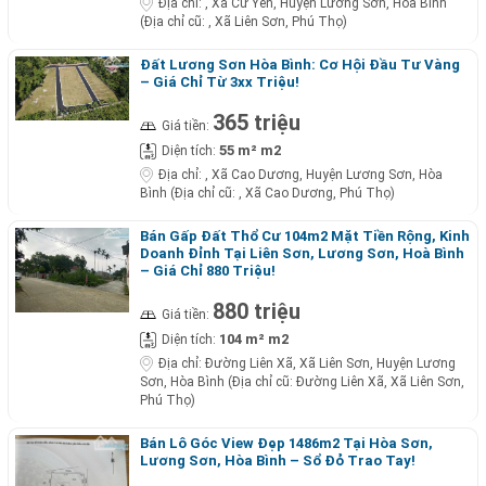
Địa chỉ:
, Xã Cư Yên, Huyện Lương Sơn, Hòa Bình
(Địa chỉ cũ: , Xã Liên Sơn, Phú Thọ)
Đất Lương Sơn Hòa Bình: Cơ Hội Đầu Tư Vàng
– Giá Chỉ Từ 3xx Triệu!
365 triệu
Giá tiền:
55 m² m2
Diện tích:
Địa chỉ:
, Xã Cao Dương, Huyện Lương Sơn, Hòa
Bình (Địa chỉ cũ: , Xã Cao Dương, Phú Thọ)
Bán Gấp Đất Thổ Cư 104m2 Mặt Tiền Rộng, Kinh
Doanh Đỉnh Tại Liên Sơn, Lương Sơn, Hoà Bình
– Giá Chỉ 880 Triệu!
880 triệu
Giá tiền:
104 m² m2
Diện tích:
Địa chỉ:
Đường Liên Xã, Xã Liên Sơn, Huyện Lương
Sơn, Hòa Bình (Địa chỉ cũ: Đường Liên Xã, Xã Liên Sơn,
Phú Thọ)
Bán Lô Góc View Đẹp 1486m2 Tại Hòa Sơn,
Lương Sơn, Hòa Bình – Sổ Đỏ Trao Tay!