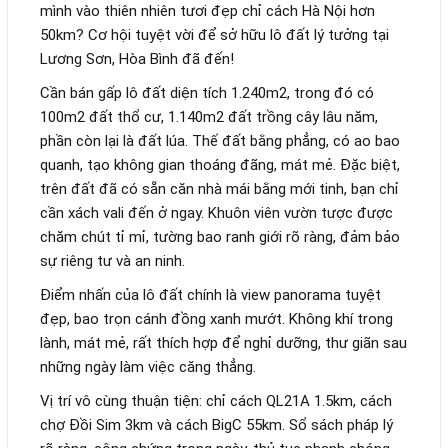
mình vào thiên nhiên tươi đẹp chỉ cách Hà Nội hơn
50km? Cơ hội tuyệt vời để sở hữu lô đất lý tưởng tại
Lương Sơn, Hòa Bình đã đến!
Cần bán gấp lô đất diện tích 1.240m2, trong đó có
100m2 đất thổ cư, 1.140m2 đất trồng cây lâu năm,
phần còn lại là đất lúa. Thế đất bằng phẳng, có ao bao
quanh, tạo không gian thoáng đãng, mát mẻ. Đặc biệt,
trên đất đã có sẵn căn nhà mái bằng mới tinh, bạn chỉ
cần xách vali đến ở ngay. Khuôn viên vườn tược được
chăm chút tỉ mỉ, tường bao ranh giới rõ ràng, đảm bảo
sự riêng tư và an ninh.
Điểm nhấn của lô đất chính là view panorama tuyệt
đẹp, bao trọn cánh đồng xanh mướt. Không khí trong
lành, mát mẻ, rất thích hợp để nghỉ dưỡng, thư giãn sau
những ngày làm việc căng thẳng.
Vị trí vô cùng thuận tiện: chỉ cách QL21A 1.5km, cách
chợ Đồi Sim 3km và cách BigC 55km. Sổ sách pháp lý