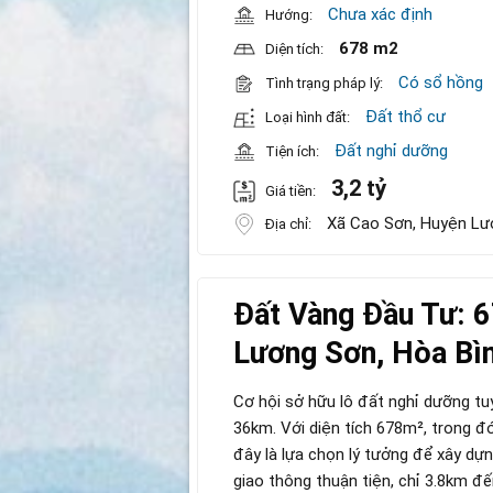
Chưa xác định
Hướng:
678 m2
Diện tích:
Có sổ hồng
Tình trạng pháp lý:
Đất thổ cư
Loại hình đất:
Đất nghỉ dưỡng
Tiện ích:
3,2 tỷ
Giá tiền:
Xã Cao Sơn, Huyện Lư
Địa chỉ:
Đất Vàng Đầu Tư: 
Lương Sơn, Hòa Bìn
Cơ hội sở hữu lô đất nghỉ dưỡng tu
36km. Với diện tích 678m², trong đó
đây là lựa chọn lý tưởng để xây dựn
giao thông thuận tiện, chỉ 3.8km đ