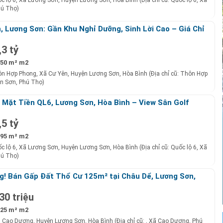
c lộ 6, Xã Lương Sơn, Huyện Lương Sơn, Hòa Bình (Địa chỉ cũ: Quốc lộ 6, Xã
hú Thọ)
, Lương Sơn: Gần Khu Nghỉ Dưỡng, Sinh Lời Cao – Giá Chỉ
,3 tỷ
50 m² m2
n Hợp Phong, Xã Cư Yên, Huyện Lương Sơn, Hòa Bình (Địa chỉ cũ: Thôn Hợp
ên Sơn, Phú Thọ)
Mặt Tiền QL6, Lương Sơn, Hòa Bình – View Sân Golf
oàng
,5 tỷ
95 m² m2
c lộ 6, Xã Lương Sơn, Huyện Lương Sơn, Hòa Bình (Địa chỉ cũ: Quốc lộ 6, Xã
hú Thọ)
g! Bán Gấp Đất Thổ Cư 125m² tại Châu Dể, Lương Sơn,
 Giá Chỉ 430 Triệu!
30 triệu
25 m² m2
ã Cao Dương, Huyện Lương Sơn, Hòa Bình (Địa chỉ cũ: , Xã Cao Dương, Phú