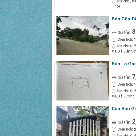
Địa chỉ:
, X
Thọ)
Bán Gấp Đấ
Sơn, Lương
8
Giá tiền:
1
Diện tích:
Địa chỉ:
Đườ
Xã, Xã Liên Sơ
Bán Lô Góc
Đỏ Trao Ta
7
Giá tiền:
1
Diện tích:
Địa chỉ:
Đườ
Xã, Xã Lương 
Cần Bán G
– Giá Chỉ 2
2
Giá tiền:
2
Diện tích: