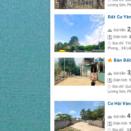
Địa chỉ:
Quố
Lương Sơn, P
Đất Cư Yên
2,x Tỷ!
2
Giá tiền:
2
Diện tích:
Địa chỉ:
Thô
Phong, , Xã Li
Bán Đất 
Phượng H
3
Giá tiền:
1
Diện tích:
Địa chỉ:
Quố
Lương Sơn, P
Cơ Hội Vàn
Hòa Bình –
4
Giá tiền:
1
Diện tích:
Địa chỉ:
, X