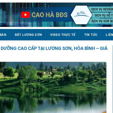
 BÁN
ĐẤT LƯƠNG SƠN
VIDEO THỰC TẾ
TIN TỨC
LIÊ
 DƯỠNG CAO CẤP TẠI LƯƠNG SƠN, HÒA BÌNH – GIÁ