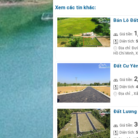
Xem các tin khác:
Bán Lô Đất
1
Giá tiền:
5
Diện tích:
Địa chỉ:
Đườ
Hồ Chí Minh, X
Đất Cư Yên
2
Giá tiền:
4
Diện tích:
Địa chỉ:
, X
Đất Lương 
3
Giá tiền:
5
Diện tích: