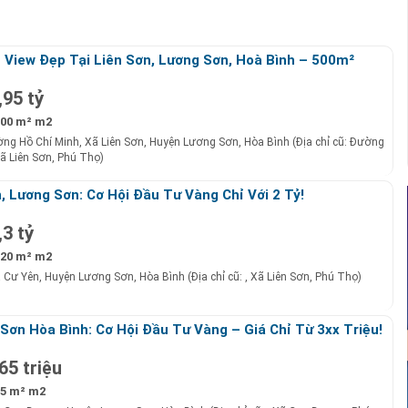
 View Đẹp Tại Liên Sơn, Lương Sơn, Hoà Bình – 500m²
,95 tỷ
00 m² m2
ng Hồ Chí Minh, Xã Liên Sơn, Huyện Lương Sơn, Hòa Bình (Địa chỉ cũ: Đường
ã Liên Sơn, Phú Thọ)
, Lương Sơn: Cơ Hội Đầu Tư Vàng Chỉ Với 2 Tỷ!
,3 tỷ
20 m² m2
ã Cư Yên, Huyện Lương Sơn, Hòa Bình (Địa chỉ cũ: , Xã Liên Sơn, Phú Thọ)
Sơn Hòa Bình: Cơ Hội Đầu Tư Vàng – Giá Chỉ Từ 3xx Triệu!
65 triệu
5 m² m2