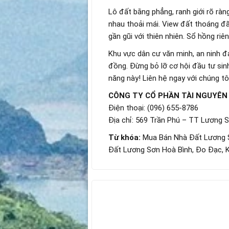
Lô đất bằng phẳng, ranh giới rõ ràn
nhau thoải mái. View đất thoáng đã
gần gũi với thiên nhiên. Sổ hồng ri
Khu vực dân cư văn minh, an ninh đ
đồng. Đừng bỏ lỡ cơ hội đầu tư sinh
năng này! Liên hệ ngay với chúng tô
CÔNG TY CỔ PHẦN TÀI NGUYÊN
Điện thoại: (096) 655-8786
Địa chỉ: 569 Trần Phú – TT Lương 
Từ khóa:
Mua Bán Nhà Đất Lương S
Đất Lương Sơn Hoà Bình, Đo Đạc, K