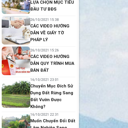
LỰA CHỌN MỤC TIÊU
ĐẦU TƯ BĐS
26/10/2021 15:38
CÁC VIDEO HƯỚNG
DẪN VỀ GIẤY TỜ
PHÁP LÝ
26/10/2021 15:26
CÁC VIDEO HƯỚNG
DẪN QUY TRÌNH MUA
BÁN ĐẤT
16/10/2021 23:01
Chuyển Mục Đích Sử
Dụng Đất Rừng Sang
Đất Vườn Được
Không?
16/10/2021 22:31
Muốn Chuyển Đổi Đất
Lâm Nghiệp Sang