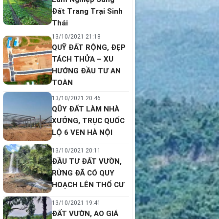
Đất Trang Trại Sinh
Thái
13/10/2021 21:18
QUỸ ĐẤT RỘNG, ĐẸP
TÁCH THỬA – XU
HƯỚNG ĐẦU TƯ AN
TOÀN
13/10/2021 20:46
QŨY ĐẤT LÀM NHÀ
XƯỞNG, TRỤC QUỐC
LỘ 6 VEN HÀ NỘI
13/10/2021 20:11
ĐẦU TƯ ĐẤT VƯỜN,
RỪNG ĐÃ CÓ QUY
HOẠCH LÊN THỔ CƯ
13/10/2021 19:41
ĐẤT VƯỜN, AO GIÁ