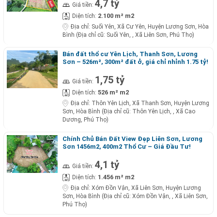
4,7 tỷ
Giá tiền:
2.100 m² m2
Diện tích:
Địa chỉ:
Suối Yên, Xã Cư Yên, Huyện Lương Sơn, Hòa
Bình (Địa chỉ cũ: Suối Yên, , Xã Liên Sơn, Phú Thọ)
Bán đất thổ cư Yên Lịch, Thanh Sơn, Lương
Sơn – 526m², 300m² đất ở, giá chỉ nhỉnh 1.75 tỷ!
1,75 tỷ
Giá tiền:
526 m² m2
Diện tích:
Địa chỉ:
Thôn Yên Lịch, Xã Thanh Sơn, Huyện Lương
Sơn, Hòa Bình (Địa chỉ cũ: Thôn Yên Lịch, , Xã Cao
Dương, Phú Thọ)
Chính Chủ Bán Đất View Đẹp Liên Sơn, Lương
Sơn 1456m2, 400m2 Thổ Cư – Giá Đầu Tư!
4,1 tỷ
Giá tiền:
1.456 m² m2
Diện tích:
Địa chỉ:
Xóm Đồn Vận, Xã Liên Sơn, Huyện Lương
Sơn, Hòa Bình (Địa chỉ cũ: Xóm Đồn Vận, , Xã Liên Sơn,
Phú Thọ)