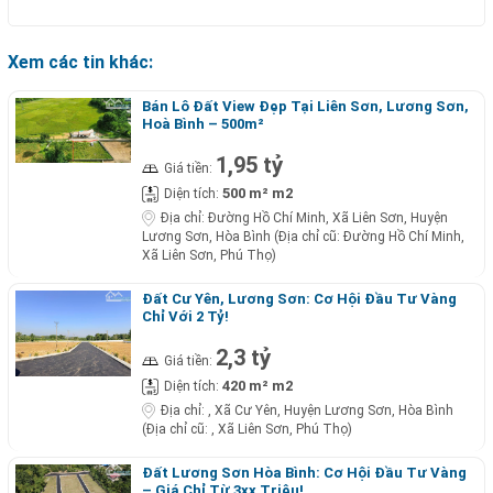
Xem các tin khác:
Bán Lô Đất View Đẹp Tại Liên Sơn, Lương Sơn,
Hoà Bình – 500m²
1,95 tỷ
Giá tiền:
500 m² m2
Diện tích:
Địa chỉ:
Đường Hồ Chí Minh, Xã Liên Sơn, Huyện
Lương Sơn, Hòa Bình (Địa chỉ cũ: Đường Hồ Chí Minh,
Xã Liên Sơn, Phú Thọ)
Đất Cư Yên, Lương Sơn: Cơ Hội Đầu Tư Vàng
Chỉ Với 2 Tỷ!
2,3 tỷ
Giá tiền:
420 m² m2
Diện tích:
Địa chỉ:
, Xã Cư Yên, Huyện Lương Sơn, Hòa Bình
(Địa chỉ cũ: , Xã Liên Sơn, Phú Thọ)
Đất Lương Sơn Hòa Bình: Cơ Hội Đầu Tư Vàng
– Giá Chỉ Từ 3xx Triệu!