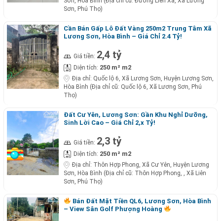
Sơn, Hòa Bình (Địa chỉ cũ: Đường Liên Xã, Xã Lương
Sơn, Phú Thọ)
Cần Bán Gấp Lô Đất Vàng 250m2 Trung Tâm Xã
Lương Sơn, Hòa Bình – Giá Chỉ 2.4 Tỷ!
2,4 tỷ
Giá tiền:
250 m² m2
Diện tích:
Địa chỉ:
Quốc lộ 6, Xã Lương Sơn, Huyện Lương Sơn,
Hòa Bình (Địa chỉ cũ: Quốc lộ 6, Xã Lương Sơn, Phú
Thọ)
Đất Cư Yên, Lương Sơn: Gần Khu Nghỉ Dưỡng,
Sinh Lời Cao – Giá Chỉ 2,x Tỷ!
2,3 tỷ
Giá tiền:
250 m² m2
Diện tích:
Địa chỉ:
Thôn Hợp Phong, Xã Cư Yên, Huyện Lương
Sơn, Hòa Bình (Địa chỉ cũ: Thôn Hợp Phong, , Xã Liên
Sơn, Phú Thọ)
Bán Đất Mặt Tiền QL6, Lương Sơn, Hòa Bình
– View Sân Golf Phượng Hoàng