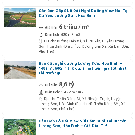
Cần Bán Gấp 8 Lô Đất Nghỉ Dưỡng View Núi Tại
Cư Yên, Lương Sơn, Hòa Bình
6 triệu / m²
Giá tiền:
420 m² m2
Diện tích:
Địa chỉ:
Đường Liên Xã, Xã Cư Yên, Huyện Lương
Sơn, Hòa Bình (Địa chỉ cũ: Đường Liên Xã, Xã Liên Sơn,
Phú Thọ)
Bán đất nghỉ dưỡng Lương Sơn, Hòa Bình –
1482m², 600m² thổ cư, 2 mặt tiền, giá tốt nhất
thị trường!
8,6 tỷ
Giá tiền:
1.482 m² m2
Diện tích:
Địa chỉ:
Thôn Đồng Sẽ, Xã Nhuận Trạch, Huyện
Lương Sơn, Hòa Bình (Địa chỉ cũ: Thôn Đồng Sẽ, , Xã
Lương Sơn, Phú Thọ)
Bán Gấp Lô Đất View Núi Bám Suối Tại Cư Yên,
Lương Sơn, Hòa Bình – Giá Đầu Tư!