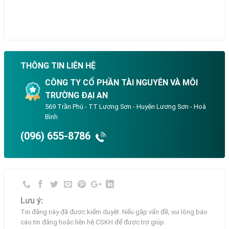
THÔNG TIN LIÊN HỆ
CÔNG TY CỔ PHẦN TÀI NGUYÊN VÀ MÔI
TRƯỜNG ĐẠI AN
569 Trần Phú - TT Lương Sơn - Huyện Lương Sơn - Hoà
Bình
(096) 655-8786
Lưu ý:
Tin đăng này đã được kiểm duyệt. Nếu gặp vấn đề, vui lòng báo
cáo tin đăng hoặc liên hệ CSKH để được trợ giúp.