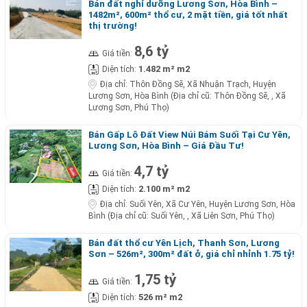
Bán đất nghỉ dưỡng Lương Sơn, Hòa Bình –
1482m², 600m² thổ cư, 2 mặt tiền, giá tốt nhất
thị trường!
8,6 tỷ
Giá tiền:
1.482 m² m2
Diện tích:
Địa chỉ:
Thôn Đồng Sẽ, Xã Nhuận Trạch, Huyện
Lương Sơn, Hòa Bình (Địa chỉ cũ: Thôn Đồng Sẽ, , Xã
Lương Sơn, Phú Thọ)
Bán Gấp Lô Đất View Núi Bám Suối Tại Cư Yên,
Lương Sơn, Hòa Bình – Giá Đầu Tư!
4,7 tỷ
Giá tiền:
2.100 m² m2
Diện tích:
Địa chỉ:
Suối Yên, Xã Cư Yên, Huyện Lương Sơn, Hòa
Bình (Địa chỉ cũ: Suối Yên, , Xã Liên Sơn, Phú Thọ)
Bán đất thổ cư Yên Lịch, Thanh Sơn, Lương
Sơn – 526m², 300m² đất ở, giá chỉ nhỉnh 1.75 tỷ!
1,75 tỷ
Giá tiền:
526 m² m2
Diện tích: