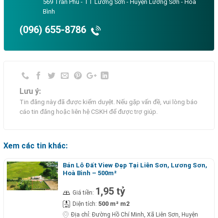
569 Trần Phú - TT Lương Sơn - Huyện Lương Sơn - Hoà
Bình
(096) 655-8786
Lưu ý:
Tin đăng này đã được kiểm duyệt. Nếu gặp vấn đề, vui lòng báo
cáo tin đăng hoặc liên hệ CSKH để được trợ giúp.
Xem các tin khác:
Bán Lô Đất View Đẹp Tại Liên Sơn, Lương Sơn,
Hoà Bình – 500m²
1,95 tỷ
Giá tiền:
500 m² m2
Diện tích:
Địa chỉ:
Đường Hồ Chí Minh, Xã Liên Sơn, Huyện