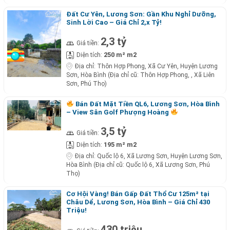
Đất Cư Yên, Lương Sơn: Gần Khu Nghỉ Dưỡng,
Sinh Lời Cao – Giá Chỉ 2,x Tỷ!
2,3 tỷ
Giá tiền:
250 m² m2
Diện tích:
Địa chỉ:
Thôn Hợp Phong, Xã Cư Yên, Huyện Lương
Sơn, Hòa Bình (Địa chỉ cũ: Thôn Hợp Phong, , Xã Liên
Sơn, Phú Thọ)
Bán Đất Mặt Tiền QL6, Lương Sơn, Hòa Bình
– View Sân Golf Phượng Hoàng
3,5 tỷ
Giá tiền:
195 m² m2
Diện tích:
Địa chỉ:
Quốc lộ 6, Xã Lương Sơn, Huyện Lương Sơn,
Hòa Bình (Địa chỉ cũ: Quốc lộ 6, Xã Lương Sơn, Phú
Thọ)
Cơ Hội Vàng! Bán Gấp Đất Thổ Cư 125m² tại
Châu Dể, Lương Sơn, Hòa Bình – Giá Chỉ 430
Triệu!
430 triệu