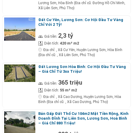
Lương Sơn, Hòa Bình (Địa chỉ cũ: Đường Hồ Chí Minh,
Xã Liên Sơn, Phú Thọ)
Đất Cư Yên, Lương Sơn: Cơ Hội Đầu Tư Vàng
Chỉ Với 2 Tỷ!
2,3 tỷ
Giá tiền:
420 m² m2
Diện tích:
Địa chỉ:
, Xã Cư Yên, Huyện Lương Sơn, Hòa Bình
(Địa chỉ cũ: , Xã Liên Sơn, Phú Thọ)
Đất Lương Sơn Hòa Bình: Cơ Hội Đầu Tư Vàng
– Giá Chỉ Từ 3xx Triệu!
365 triệu
Giá tiền:
55 m² m2
Diện tích:
Địa chỉ:
, Xã Cao Dương, Huyện Lương Sơn, Hòa
Bình (Địa chỉ cũ: , Xã Cao Dương, Phú Thọ)
Bán Gấp Đất Thổ Cư 104m2 Mặt Tiền Rộng, Kinh
Doanh Đỉnh Tại Liên Sơn, Lương Sơn, Hoà Bình
– Giá Chỉ 880 Triệu!